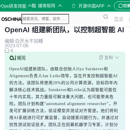
媒体矩阵
vOps研发效能
开源中国APP
切
登录
OpenAI 组建新团队，以控制超智能 AI
编辑:白开水不加糖
2023-07-06
4
复制
OpenAI组建新团队，由联合创始人Ilya Sutskever和
Alignment负责人Jan Leike领导，旨在开发控制超智能AI
的方法。该团队将使用20%的公司计算资源，目标四年内
解决核心技术挑战。Sutskever和Leike认为超智能可能在
十年内实现，其力量既可解决重大问题，也可能带来危
险。团队计划构建“automated alignment researcher”，开
发可扩展训练方法，验证模型并测试对齐管道。他们将利
用AI系统进行可扩展监督，自动搜索问题行为，并通过对
抗性测试验证技术。团队正在招募机器学习专家，计划分