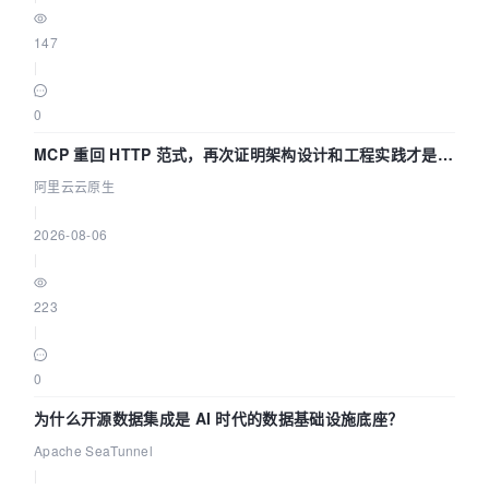
147
|
0
MCP 重回 HTTP 范式，再次证明架构设计和工程实践才是稀
缺资源
阿里云云原生
|
2026-08-06
|
223
|
0
为什么开源数据集成是 AI 时代的数据基础设施底座？
Apache SeaTunnel
|