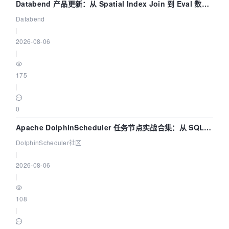
Databend 产品更新：从 Spatial Index Join 到 Eval 数据
管道
Databend
|
2026-08-06
|
175
|
0
Apache DolphinScheduler 任务节点实战合集：从 SQL、
DataX 到 Spark、Flink 一次配置全打通
DolphinScheduler社区
|
2026-08-06
|
108
|