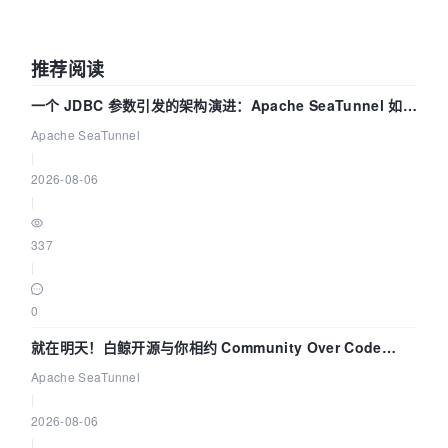
推荐阅读
一个 JDBC 参数引发的架构演进：Apache SeaTunnel 如何
解决数据同步中的“定时 Flush”难题
Apache SeaTunnel
|
2026-08-06
|
337
|
0
就在明天！白鲸开源与你相约 Community Over Code
Asia 2026 主题演讲！
Apache SeaTunnel
|
2026-08-06
|