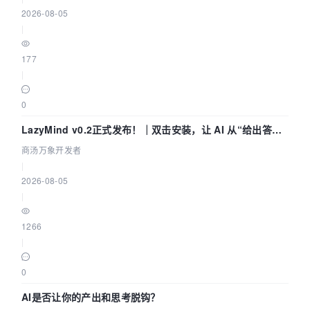
2026-08-05
|
177
|
0
LazyMind v0.2正式发布！｜双击安装，让 AI 从“给出答案”
走到“完成交付”
商汤万象开发者
|
2026-08-05
|
1266
|
0
AI是否让你的产出和思考脱钩？