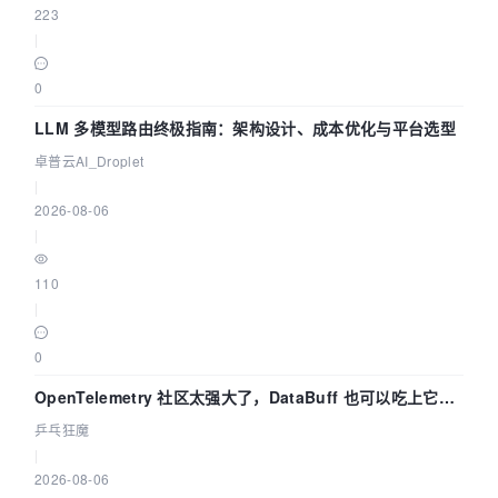
223
|
0
LLM 多模型路由终极指南：架构设计、成本优化与平台选型
卓普云AI_Droplet
|
2026-08-06
|
110
|
0
OpenTelemetry 社区太强大了，DataBuff 也可以吃上它的
eBPF 链路了
乒乓狂魔
|
2026-08-06