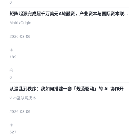
0
矩阵起源完成超千万美元A轮融资，产业资本与国际资本联手
押注企业级AI基础设施赛道
MatrixOrigin
|
2026-08-06
|
189
|
0
从混乱到秩序：我如何搭建一套「规范驱动」的 AI 协作开发
体系
vivo互联网技术
|
2026-08-06
|
527
|