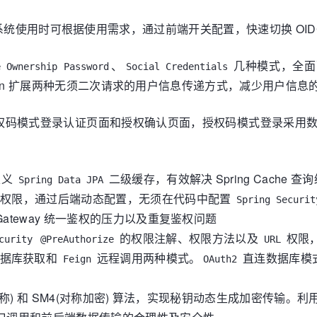
) 协议, 系统使用时可根据使用需求，通过前端开关配置，快速切换 OIDC
、
几种模式，全面融合 
e Ownership Password
Social Credentials
义Token 扩展两种无须二次请求的用户信息传递方式，减少用户信
权码模式登录认证页面和授权确认页面，授权码模式登录采用数
定义
二级缓存，有效解决 Spring Cache 
Spring Data JPA
权限，通过后端动态配置，无须在代码中配置
Spring Securit
ateway 统一鉴权的压力以及重复鉴权问题
的权限注解、权限方法以及
权限
curity
@PreAuthorize
URL
数据库获取和
远程调用两种模式。
直连数据库模
Feign
OAuth2
(非对称) 和 SM4(对称加密) 算法，实现秘钥动态生成加密传