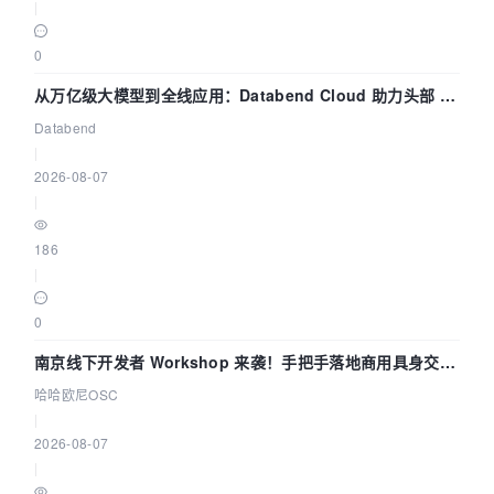
|
0
从万亿级大模型到全线应用：Databend Cloud 助力头部 AI
企业构建全链路 Trace 数据管道
Databend
|
2026-08-07
|
186
|
0
南京线下开发者 Workshop 来袭！手把手落地商用具身交互
智能 Agent 应用
哈哈欧尼OSC
|
2026-08-07
|