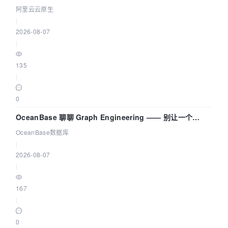
拓扑可视化构建 AI 流量治理底座
阿里云云原生
|
2026-08-07
|
135
|
0
OceanBase 聊聊 Graph Engineering —— 别让一个
Agent 既当运动员又
OceanBase数据库
|
2026-08-07
|
167
|
0