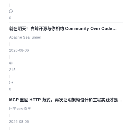
|
0
就在明天！白鲸开源与你相约 Community Over Code
Asia 2026 主题演讲！
Apache SeaTunnel
|
2026-08-06
|
215
|
0
MCP 重回 HTTP 范式，再次证明架构设计和工程实践才是稀
缺资源
阿里云云原生
|
2026-08-06
|