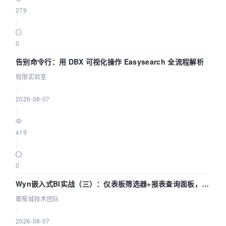
279
|
0
告别命令行：用 DBX 可视化操作 Easysearch 全流程解析
极限实验室
|
2026-08-07
|
419
|
0
Wyn嵌入式BI实战（三）：仪表板筛选器+报表查询面板，参
数联动全闭环
葡萄城技术团队
|
2026-08-07