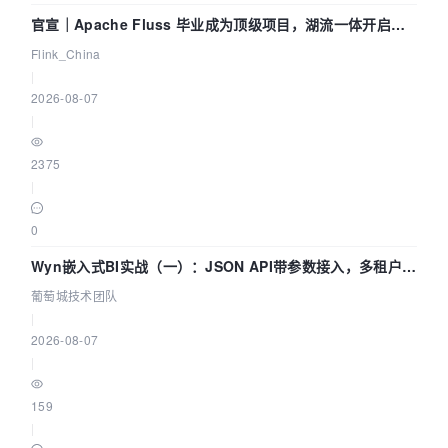
官宣｜Apache Fluss 毕业成为顶级项目，湖流一体开启
Agentic Lake 全面实时化时代
Flink_China
|
2026-08-07
|
2375
|
0
Wyn嵌入式BI实战（一）：JSON API带参数接入，多租户数
据源配置指南 | 葡萄城技术团队
葡萄城技术团队
|
2026-08-07
|
159
|