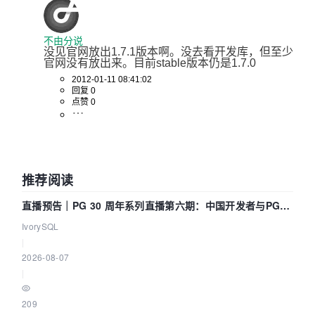
不由分说
没见官网放出1.7.1版本啊。没去看开发库，但至少
官网没有放出来。目前stable版本仍是1.7.0
2012-01-11 08:41:02
回复 0
点赞 0
推荐阅读
直播预告｜PG 30 周年系列直播第六期：中国开发者与PG内
核——我们改得动吗？我们贡献了什么？
IvorySQL
|
2026-08-07
|
209