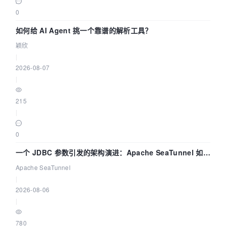
0
如何给 AI Agent 挑一个靠谱的解析工具？
颖欣
|
2026-08-07
|
215
|
0
一个 JDBC 参数引发的架构演进：Apache SeaTunnel 如何
解决数据同步中的“定时 Flush”难题
Apache SeaTunnel
|
2026-08-06
|
780