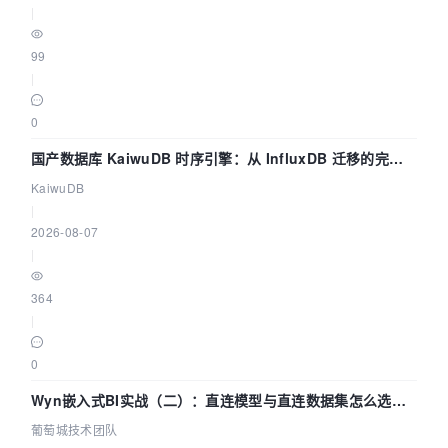
|
99
|
0
国产数据库 KaiwuDB 时序引擎：从 InfluxDB 迁移的完整
技术路径
KaiwuDB
|
2026-08-07
|
364
|
0
Wyn嵌入式BI实战（二）：直连模型与直连数据集怎么选，
参数为什么不生效？| 葡萄城技术团队
葡萄城技术团队