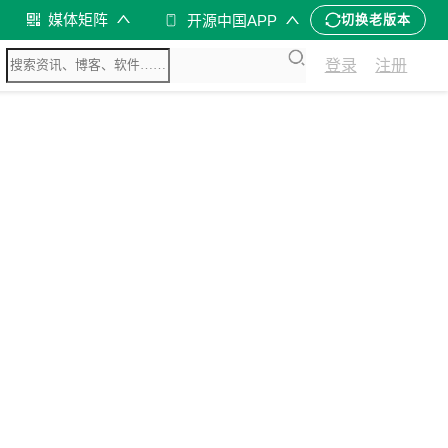
媒体矩阵
开源中国APP
切换老版本
登录
注册