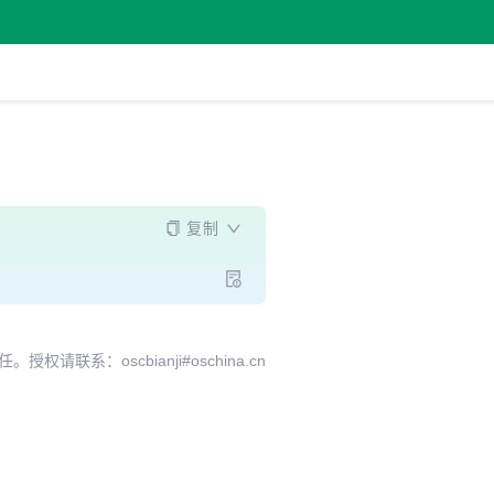
复制
系：oscbianji#oschina.cn