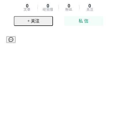
0
0
0
0
文章
经验值
粉丝
关注
+ 关注
私 信