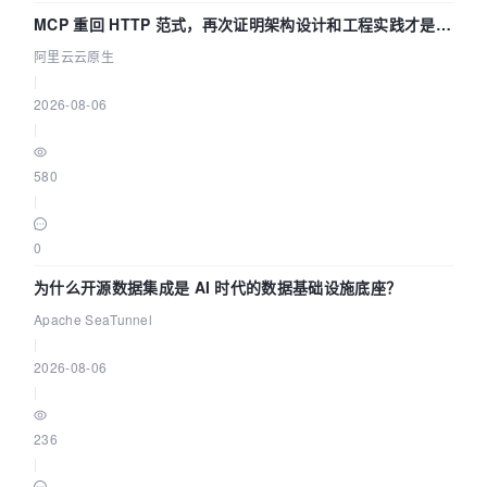
MCP 重回 HTTP 范式，再次证明架构设计和工程实践才是稀
缺资源
阿里云云原生
|
2026-08-06
|
580
|
0
为什么开源数据集成是 AI 时代的数据基础设施底座？
Apache SeaTunnel
|
2026-08-06
|
236
|