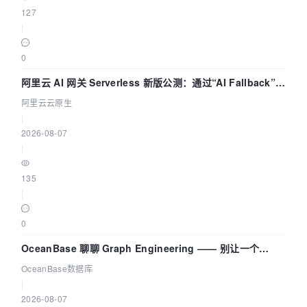
127
|
0
阿里云 AI 网关 Serverless 新版公测：通过“AI Fallback”与
拓扑可视化构建 AI 流量治理底座
阿里云云原生
|
2026-08-07
|
135
|
0
OceanBase 聊聊 Graph Engineering —— 别让一个
Agent 既当运动员又
OceanBase数据库
|
2026-08-07