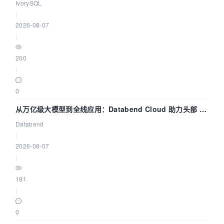
核——我们改得动吗？我们贡献了什么？
IvorySQL
|
2026-08-07
|
200
|
0
从万亿级大模型到全线应用：Databend Cloud 助力头部 AI
企业构建全链路 Trace 数据管道
Databend
|
2026-08-07
|
181
|
0