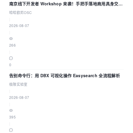
南京线下开发者 Workshop 来袭！手把手落地商用具身交互
智能 Agent 应用
哈哈欧尼OSC
|
2026-08-07
|
266
|
0
告别命令行：用 DBX 可视化操作 Easysearch 全流程解析
极限实验室
|
2026-08-07
|
395
|