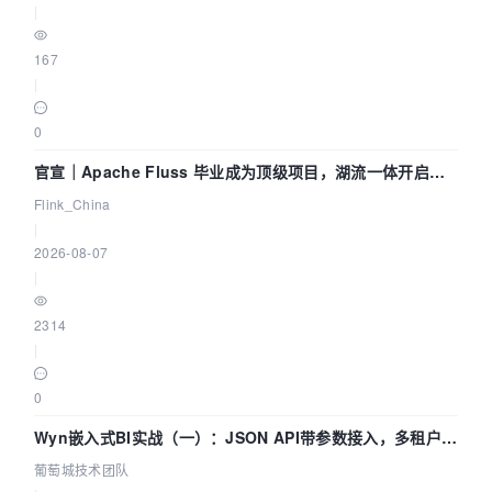
|
167
|
0
官宣｜Apache Fluss 毕业成为顶级项目，湖流一体开启
Agentic Lake 全面实时化时代
Flink_China
|
2026-08-07
|
2314
|
0
Wyn嵌入式BI实战（一）：JSON API带参数接入，多租户数
据源配置指南 | 葡萄城技术团队
葡萄城技术团队