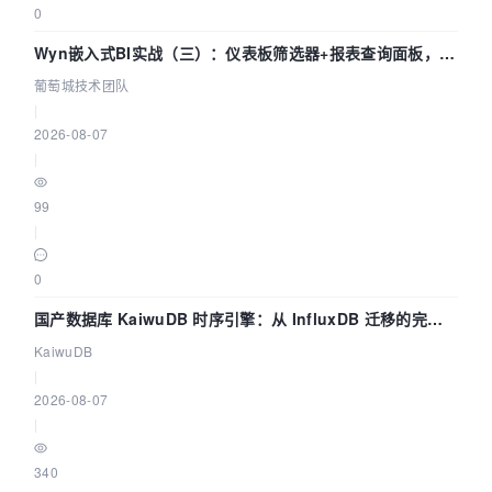
0
Wyn嵌入式BI实战（三）：仪表板筛选器+报表查询面板，参
数联动全闭环
葡萄城技术团队
|
2026-08-07
|
99
|
0
国产数据库 KaiwuDB 时序引擎：从 InfluxDB 迁移的完整
技术路径
KaiwuDB
|
2026-08-07
|
340