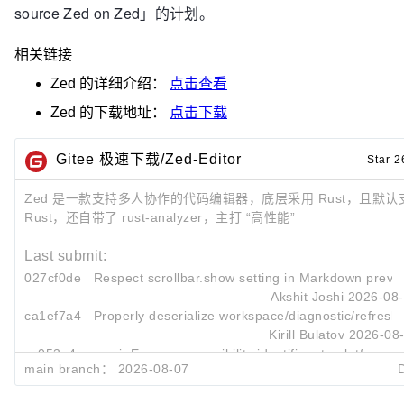
source Zed on Zed」的计划。
相关链接
Zed
的详细介绍：
点击查看
Zed
的下载地址：
点击下载
Gitee 极速下载/Zed-Editor
Star 2
Zed 是一款支持多人协作的代码编辑器，底层采用 Rust，且默认
Rust，还自带了 rust-analyzer，主打 “高性能”
Last submit:
027cf0de
Respect
scrollbar.show
setting in Markdown previe
Akshit Joshi
2026-08-
ca1ef7a4
Properly deserialize
workspace/diagnostic/refresh
Kirill Bulatov
2026-08-
cc053a4a
gpui: Expose accessibility identifiers to platform cli
main branch：
2026-08-07
Chris Hynes
2026-08-