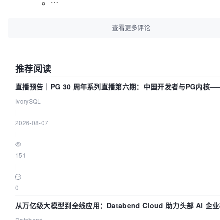
查看更多评论
推荐阅读
直播预告｜PG 30 周年系列直播第六期：中国开发者与PG内核—
得动吗？我们贡献了什么？
IvorySQL
|
2026-08-07
|
151
|
0
从万亿级大模型到全线应用：Databend Cloud 助力头部 AI 企
路 Trace 数据管道
Databend