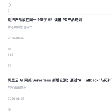
0
别把产品放在同一个篮子里！读懂IPD产品规划
禅道项目管理软件
|
2026-08-07
|
112
|
0
阿里云 AI 网关 Serverless 新版公测：通过“AI Fallback”与
建 AI 流量治理底座
阿里云云原生
|
2026-08-07
|