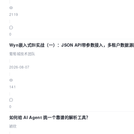
|
2119
|
0
Wyn嵌入式BI实战（一）：JSON API带参数接入，多租户数据
| 葡萄城技术团队
葡萄城技术团队
|
2026-08-07
|
141
|
0
如何给 AI Agent 挑一个靠谱的解析工具？
颖欣
|