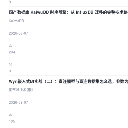
0
国产数据库 KaiwuDB 时序引擎：从 InfluxDB 迁移的完整技术
KaiwuDB
|
2026-08-07
|
284
|
0
Wyn嵌入式BI实战（二）：直连模型与直连数据集怎么选，参数
生效？| 葡萄城技术团队
葡萄城技术团队
|
2026-08-07
|
105
|