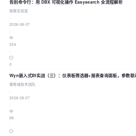
告别命令行：用 DBX 可视化操作 Easysearch 全流程解析
极限实验室
|
2026-08-07
|
334
|
0
Wyn嵌入式BI实战（三）：仪表板筛选器+报表查询面板，参数联
葡萄城技术团队
|
2026-08-07
|
99
|