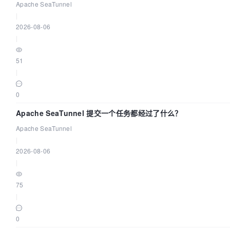
Code Asia 2026
Apache SeaTunnel
|
2026-08-06
|
51
|
0
Apache SeaTunnel 提交一个任务都经过了什么？
Apache SeaTunnel
|
2026-08-06
|
75
|
0