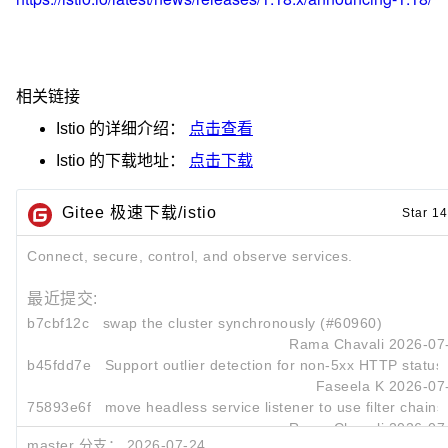
相关链接
Istio
的详细介绍：
点击查看
Istio
的下载地址：
点击下载
Gitee 极速下载/istio
Star 1
Connect, secure, control, and observe services.
最近提交:
b7cbf12c
swap the cluster synchronously (#60960)
Rama Chavali
2026-07
b45fdd7e
Support outlier detection for non-5xx HTTP status 
Faseela K
2026-07
75893e6f
move headless service listener to use filter chain
Rama Chavali
2026-07
master 分支：
2026-07-24