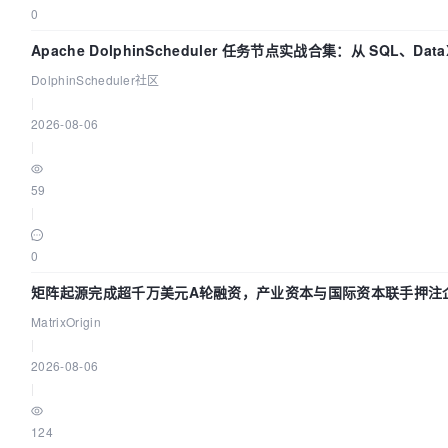
0
Apache DolphinScheduler 任务节点实战合集：从 SQL、Data
Spark、Flink 一次配置全打通
DolphinScheduler社区
|
2026-08-06
|
59
|
0
矩阵起源完成超千万美元A轮融资，产业资本与国际资本联手押注企
基础设施赛道
MatrixOrigin
|
2026-08-06
|
124