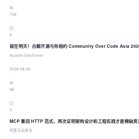
|
138
|
0
就在明天！白鲸开源与你相约 Community Over Code Asia 20
讲！
Apache SeaTunnel
|
2026-08-06
|
98
|
0
MCP 重回 HTTP 范式，再次证明架构设计和工程实践才是稀缺资
阿里云云原生
|