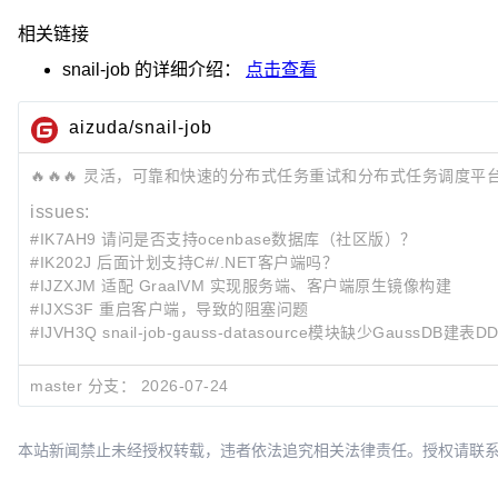
相关链接
snail-job
的详细介绍：
点击查看
aizuda/snail-job
🔥🔥🔥 灵活，可靠和快速的分布式任务重试和分布式任务调度平
issues:
#IK7AH9 请问是否支持ocenbase数据库（社区版）？
#IK202J 后面计划支持C#/.NET客户端吗？
#IJZXJM 适配 GraalVM 实现服务端、客户端原生镜像构建
#IJXS3F 重启客户端，导致的阻塞问题
#IJVH3Q snail-job-gauss-datasource模块缺少GaussD
master 分支：
2026-07-24
最近提交:
cacc2b69
feat(2.0.1): 升级2.0.2
184b03cf
feat(2.0.1): 升级2.0.1
本站新闻禁止未经授权转载，违者依法追究相关法律责任。授权请联系：oscbia
e73e91b7
update mybatis-plus 3.5.17