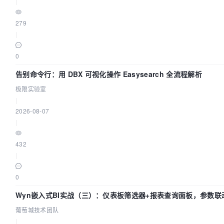
|
279
|
0
告别命令行：用 DBX 可视化操作 Easysearch 全流程解析
极限实验室
|
2026-08-07
|
432
|
0
Wyn嵌入式BI实战（三）：仪表板筛选器+报表查询面板，参数联
葡萄城技术团队
|