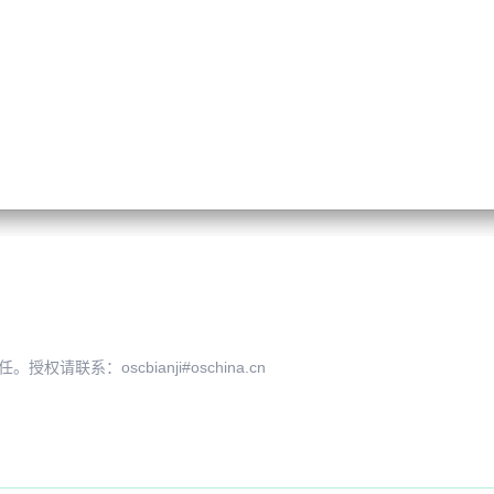
系：oscbianji#oschina.cn