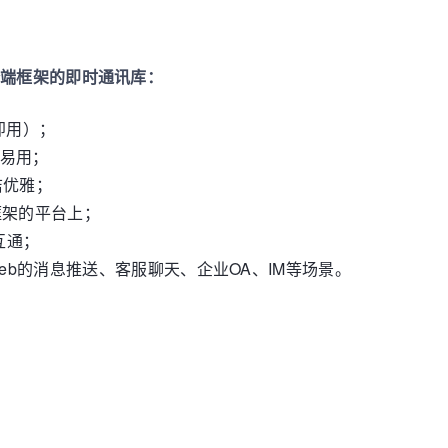
app跨端框架的即时通讯库：
即用）；
单易用；
洁优雅；
框架的平台上；
互通；
或Web的消息推送、客服聊天、企业OA、IM等场景。