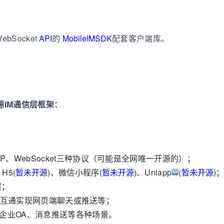
bSocket
API
的
MobileIMSDK
配套客户端库。
IM通信层框架：
；
CP、WebSocket三种协议（可能是全网唯一开源的）；
H5(
暂未开源
)、微信小程序(
暂未开源
)、Uniapp
(
暂未开源
)
展；
b 无缝互通实现网页端聊天或推送等；
、企业OA、消息推送等各种场景。