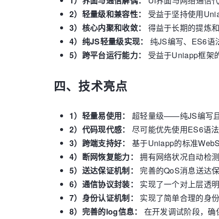
1）
界面与通信解偶：
UI界面与网络通信
2）
轻量级和兼容性：
受益于坚持使用Unia
3）
核心内聚和收敛：
得益于长期的提炼和
4）
纯JS轻量级实现：
纯JS编写、ES6
5）
跨平台运行能力：
受益于Uniapp框
四、技术亮点
1）
轻量易使用：
超轻量级——纯JS编写
2）
代码现代感：
尽可能优先使用ES6语
3）
跨端支持好：
基于Uniapp的标准Web
4）
断网恢复能力：
拥有网络状况自动检
5）
送达保证机制：
完善的QoS消息送达
6）
通信协议封装：
实现了一个对上层透
7）
身份认证机制：
实现了简单合理的身
8）
完善的log信息：
在开发调试阶段，确