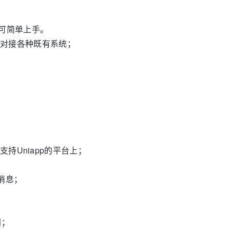
；
可简单上手。
地对接各种既有系统；
。
何支持Uniapp的平台上；
消息；
利；