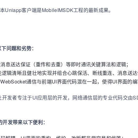
niapp客户端是MobileIMSDK工程的最新成果。
，有以下问题和劣势：
、消息送达保证（重传和去重）等即时通讯关键算法和逻辑；
能逻辑清晰且健壮地实现并组合心跳保活、断线重连、消息送达
ebSocket通信与前端UI界面代码混在一起，使得UI界面
app端库将让开发者专注于UI应用层的开发，网络通信层的专业代码
为您的开发带来以下便利：