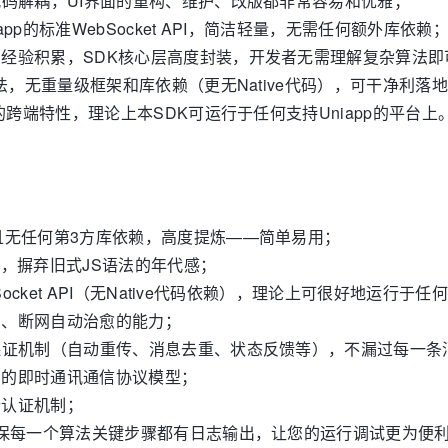
代码解耦，UI界面的重构、维护、改版都非常容易和优雅；
pp的标准WebSocket API，简洁轻量，无需任何额外库依赖
经验积累，SDK核心层高度封装，开发者无需理解复杂算法即
语法，无重量级框架和库依赖（更无Native代码），可干净利落
架的跨端特性，理论上本SDK可运行于任何支持Uniapp的平台上
且无任何第3方库依赖，高度提炼——简单易用；
法，摒弃旧式JS语法的年代感；
Socket API（无Native代码依赖），理论上可很好地运行于任
测、断网自动治愈的能力；
保证机制（自动重传、消息去重、状态反馈等），不漏过每一条
明的即时通讯通信协议模型；
份认证机制；
保每一个算法关键步骤都有日志输出，让您的运行调试更为便