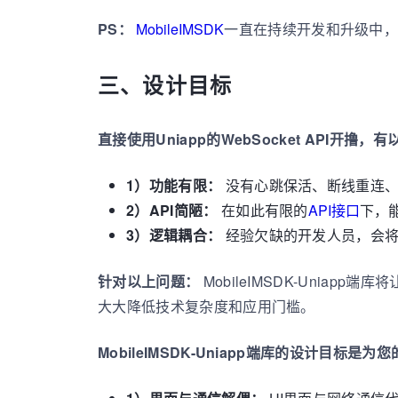
PS：
MobileIMSDK
一直在持续开发和升级中，本U
三、设计目标
直接使用Uniapp的WebSocket API开撸
1）
功能有限：
没有心跳保活、断线重连
2）
API简陋：
在如此有限的
API接口
下，
3）
逻辑耦合：
经验欠缺的开发人员，会将W
针对以上问题：
MobileIMSDK-Uni
大大降低技术复杂度和应用门槛。
MobileIMSDK-Uniapp端库的设计目标是