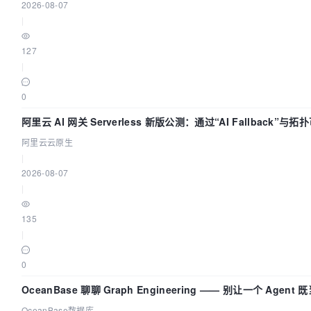
2026-08-07
|
127
|
0
阿里云 AI 网关 Serverless 新版公测：通过“AI Fallback”与
AI 流量治理底座
阿里云云原生
|
2026-08-07
|
135
|
0
OceanBase 聊聊 Graph Engineering —— 别让一个 Agen
OceanBase数据库