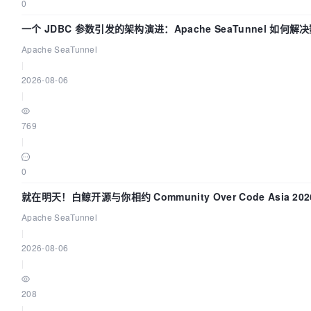
0
一个 JDBC 参数引发的架构演进：Apache SeaTunnel 如何
的“定时 Flush”难题
Apache SeaTunnel
|
2026-08-06
|
769
|
0
就在明天！白鲸开源与你相约 Community Over Code Asia 20
讲！
Apache SeaTunnel
|
2026-08-06
|
208
|