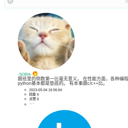
0
-SORA-
跟班里的倒数第一比毫无意义。 在性能方面，各种编
python基本都是垫底的。 有本事跟c/c++比。
2023-05-04 16:56:04
回复 4
点赞 0