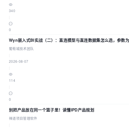
340
|
0
Wyn嵌入式BI实战（二）：直连模型与直连数据集怎么选，参数
效？| 葡萄城技术团队
葡萄城技术团队
|
2026-08-07
|
114
|
0
别把产品放在同一个篮子里！读懂IPD产品规划
禅道项目管理软件
|