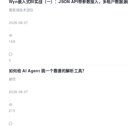
Wyn嵌入式BI实战（一）：JSON API带参数接入，多租户数据源
葡萄城技术团队
葡萄城技术团队
|
2026-08-07
|
159
|
0
如何给 AI Agent 挑一个靠谱的解析工具？
颖欣
|
2026-08-07
|
215
|