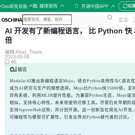
媒体矩阵
vOps研发效能
开源中国APP
切
登录
AI 开发有了新编程语言， 比 Python 快 3
倍
编辑:Alias_Travis
2023-05-04
40
ModularAI推出新编程语言Mojo，结合Python易用性与C语
成为AI研究与生产的理想选择。Mojo比Python快35000倍，
异构系统，利用MLIR提升性能。为兼容Python生态，Mojo语法与
相似，支持核心特性，未来将提供迁移工具。尽管仍处早期阶段，
支持JupyterHub试用，并计划开源。这一创新旨在简化AI开
可编程性与模型可扩展性，引发业界对Python替代者的讨论。