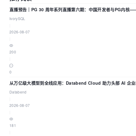
直播预告｜PG 30 周年系列直播第六期：中国开发者与PG内核—
动吗？我们贡献了什么？
IvorySQL
|
2026-08-07
|
200
|
0
从万亿级大模型到全线应用：Databend Cloud 助力头部 AI 
Trace 数据管道
Databend
|
2026-08-07
|
181
|