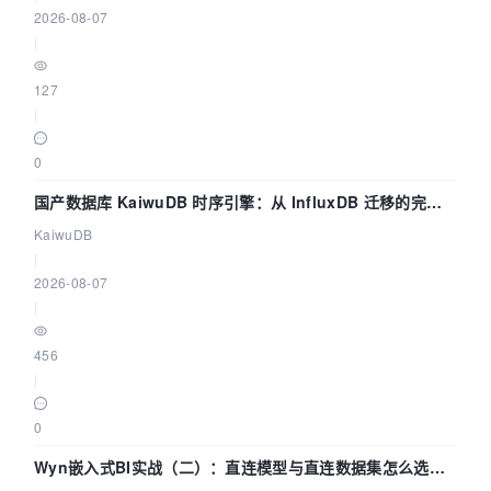
2026-08-07
|
127
|
0
国产数据库 KaiwuDB 时序引擎：从 InfluxDB 迁移的完整
技术路径
KaiwuDB
|
2026-08-07
|
456
|
0
Wyn嵌入式BI实战（二）：直连模型与直连数据集怎么选，