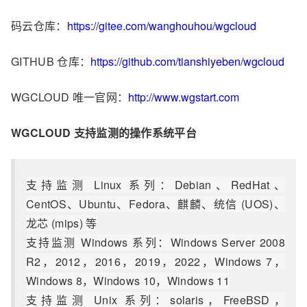
码云仓库：
https://gitee.com/wanghouhou/wgcloud
GITHUB 仓库：
https://github.com/tianshiyeben/wgcloud
WGCLOUD 唯一官网：
http://www.wgstart.com
WGCLOUD 支持监测的操作系统平台
支持监测 Linux 系列：Debian、RedHat、
CentOS、Ubuntu、Fedora、麒麟、统信 (UOS)、
龙芯 (mips) 等
支持监测 Windows 系列：Windows Server 2008
R2，2012，2016，2019，2022，Windows 7，
Windows 8，Windows 10，Windows 11
支持监测 Unix 系列：solaris，FreeBSD，