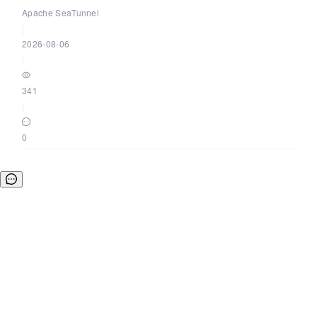
Apache SeaTunnel
|
2026-08-06
|
341
|
0
©OSCHINA(OSChina.NET)
京ICP备2025119063号