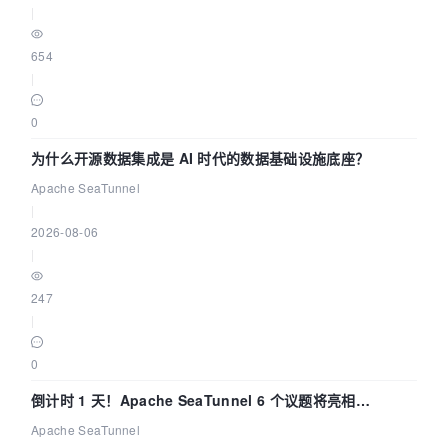
|
654
|
0
为什么开源数据集成是 AI 时代的数据基础设施底座？
Apache SeaTunnel
|
2026-08-06
|
247
|
0
倒计时 1 天！Apache SeaTunnel 6 个议题将亮相
Community Over Code Asia 2026
Apache SeaTunnel