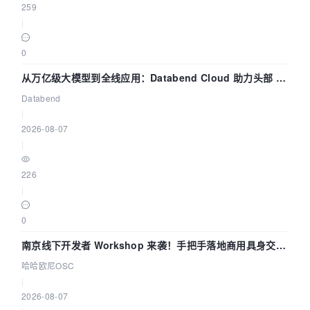
259
|
0
从万亿级大模型到全线应用：Databend Cloud 助力头部 AI
企业构建全链路 Trace 数据管道
Databend
|
2026-08-07
|
226
|
0
南京线下开发者 Workshop 来袭！手把手落地商用具身交互
智能 Agent 应用
哈哈欧尼OSC
|
2026-08-07