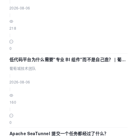
|
2026-08-06
|
218
|
0
低代码平台为什么需要"专业 BI 组件"而不是自己造？ | 葡萄
城技术团队
葡萄城技术团队
|
2026-08-06
|
160
|
0
Apache SeaTunnel 提交一个任务都经过了什么？