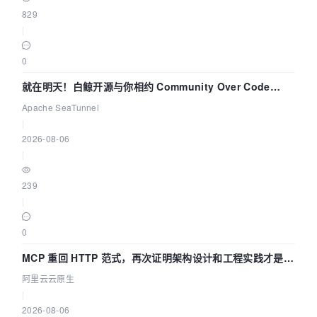
829
|
0
就在明天！白鲸开源与你相约 Community Over Code
Asia 2026 主题演讲！
Apache SeaTunnel
|
2026-08-06
|
239
|
0
MCP 重回 HTTP 范式，再次证明架构设计和工程实践才是稀
缺资源
阿里云云原生
|
2026-08-06