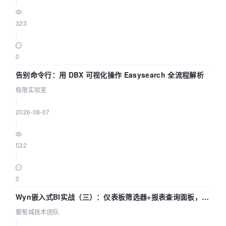
|
323
|
0
告别命令行：用 DBX 可视化操作 Easysearch 全流程解析
极限实验室
|
2026-08-07
|
532
|
0
Wyn嵌入式BI实战（三）：仪表板筛选器+报表查询面板，参
数联动全闭环
葡萄城技术团队
|