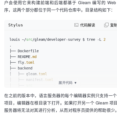
户会使用它来构建前端和后端都基于 Gleam 编写的 Web
序，这两个部分都位于同一个代码仓库中。目录结构如下：
Stylus
代码解读
复
louis ~/
src
/gleam/developer-survey $ tree -L 
2
.

├── Dockerfile

├── README
.md
├── fly
.toml
├── backend

│   ├── gleam
.toml
│   ├── manifest
.toml
展开代码
▼
│   ├── 
src
│   └── test

在之前的版本中，语言服务器的每个编辑器实例只支持一个 G
└── frontend

项目，编辑器在根目录下打开。如果打开另一个 Gleam 项
    ├── gleam
.toml
    ├── manifest
.toml
服务器将无法对其进行分析，从而对程序员提供的帮助很少
    ├── 
src