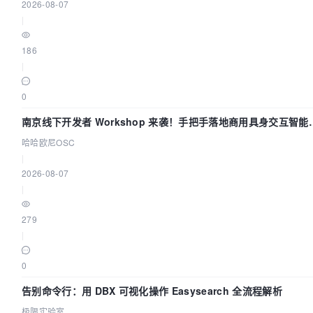
2026-08-07
|
186
|
0
南京线下开发者 Workshop 来袭！手把手落地商用具身交互智能
Agent 应用
哈哈欧尼OSC
|
2026-08-07
|
279
|
0
告别命令行：用 DBX 可视化操作 Easysearch 全流程解析
极限实验室