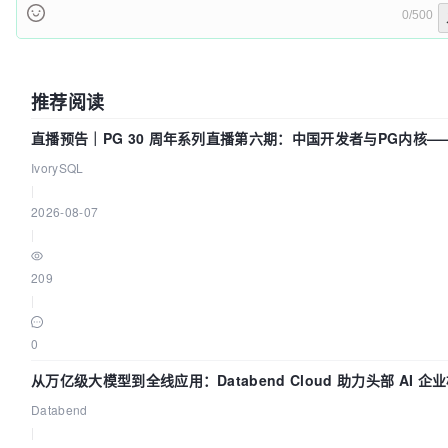
0/500
推荐阅读
直播预告｜PG 30 周年系列直播第六期：中国开发者与PG内核—
改得动吗？我们贡献了什么？
IvorySQL
|
2026-08-07
|
209
|
0
从万亿级大模型到全线应用：Databend Cloud 助力头部 AI 企
全链路 Trace 数据管道
Databend
|