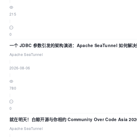
|
215
|
0
一个 JDBC 参数引发的架构演进：Apache SeaTunnel 如何解
同步中的“定时 Flush”难题
Apache SeaTunnel
|
2026-08-06
|
780
|
0
就在明天！白鲸开源与你相约 Community Over Code Asia 202
题演讲！
Apache SeaTunnel
|