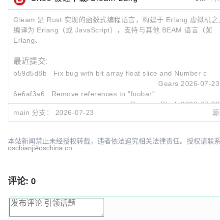
Gleam 是 Rust 实现的函数式编程语言，构建于 Erlang 虚拟机
编译为 Erlang（或 JavaScript），支持与其他 BEAM 语言（如
Erlang、
最近提交:
b59d5d8b
Fix bug with bit array float slice and
Number
const
Gears
2026-07-23
6e6af3a6
Remove references to "foobar"
Spenser Black
2026-07-22
main 分支：
2026-07-23
源
7d5f25d1
Forbid
foo
and
foobar
Spenser Black
2026-07-22
本站新闻禁止未经授权转载，违者依法追究相关法律责任。授权请联
oscbianji#oschina.cn
评论: 0