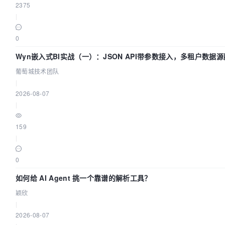
2375
|
0
Wyn嵌入式BI实战（一）：JSON API带参数接入，多租户数据
指南 | 葡萄城技术团队
葡萄城技术团队
|
2026-08-07
|
159
|
0
如何给 AI Agent 挑一个靠谱的解析工具？
颖欣
|
2026-08-07