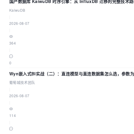
国产数据库 KaiwuDB 时序引擎：从 InfluxDB 迁移的完整技术
KaiwuDB
|
2026-08-07
|
364
|
0
Wyn嵌入式BI实战（二）：直连模型与直连数据集怎么选，参数
不生效？| 葡萄城技术团队
葡萄城技术团队
|
2026-08-07
|
114
|