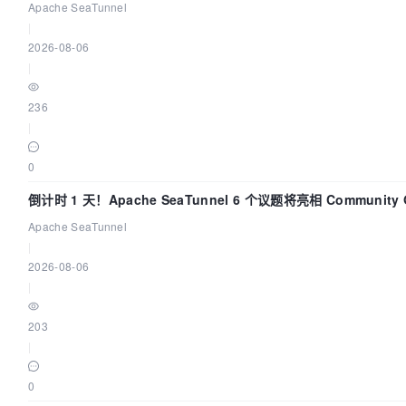
Apache SeaTunnel
|
2026-08-06
|
236
|
0
倒计时 1 天！Apache SeaTunnel 6 个议题将亮相 Community 
Code Asia 2026
Apache SeaTunnel
|
2026-08-06
|
203
|
0