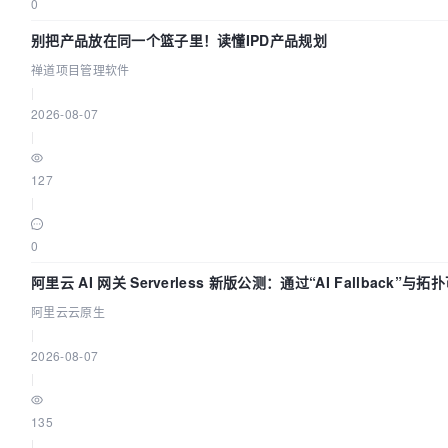
0
别把产品放在同一个篮子里！读懂IPD产品规划
禅道项目管理软件
|
2026-08-07
|
127
|
0
阿里云 AI 网关 Serverless 新版公测：通过“AI Fallback”与拓
化构建 AI 流量治理底座
阿里云云原生
|
2026-08-07
|
135
|