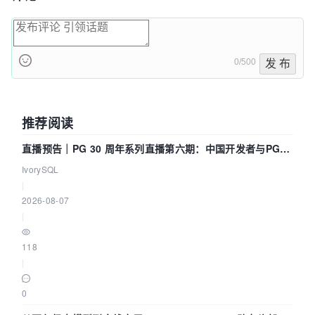
0/500
发 布
推荐阅读
直播预告｜PG 30 周年系列直播第六期：中国开发者与PG内
核——我们改得动吗？我们贡献了什么？
IvorySQL
|
2026-08-07
|
118
|
0