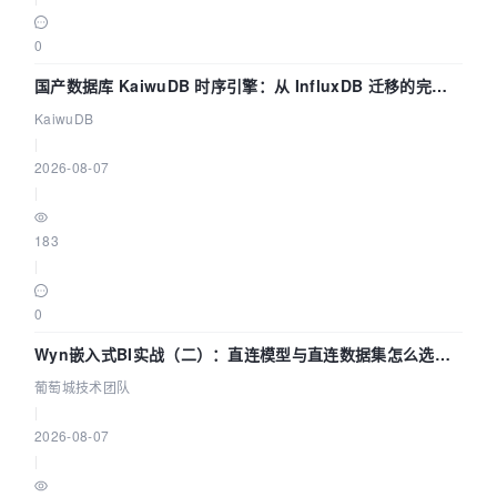
0
国产数据库 KaiwuDB 时序引擎：从 InfluxDB 迁移的完整
技术路径
KaiwuDB
|
2026-08-07
|
183
|
0
Wyn嵌入式BI实战（二）：直连模型与直连数据集怎么选，
参数为什么不生效？| 葡萄城技术团队
葡萄城技术团队
|
2026-08-07
|