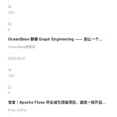
|
124
|
0
OceanBase 聊聊 Graph Engineering —— 别让一个
Agent 既当运动员又
OceanBase数据库
|
2026-08-07
|
134
|
0
官宣｜Apache Fluss 毕业成为顶级项目，湖流一体开启
Agentic Lake 全面实时化时代
Flink_China
|