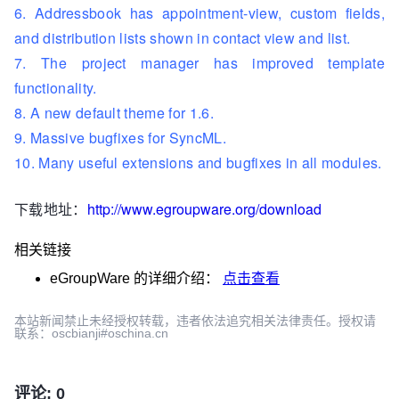
6. Addressbook has appointment-view, custom fields,
and distribution lists shown in contact view and list.
7. The project manager has improved template
functionality.
8. A new default theme for 1.6.
9. Massive bugfixes for SyncML.
10. Many useful extensions and bugfixes in all modules.
下载地址：
http://www.egroupware.org/download
相关链接
eGroupWare
的详细介绍：
点击查看
本站新闻禁止未经授权转载，违者依法追究相关法律责任。授权请
联系：oscbianji#oschina.cn
评论: 0