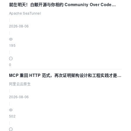
就在明天！白鲸开源与你相约 Community Over Code
Asia 2026 主题演讲！
Apache SeaTunnel
|
2026-08-06
|
195
|
0
MCP 重回 HTTP 范式，再次证明架构设计和工程实践才是稀
缺资源
阿里云云原生
|
2026-08-06
|
502
|