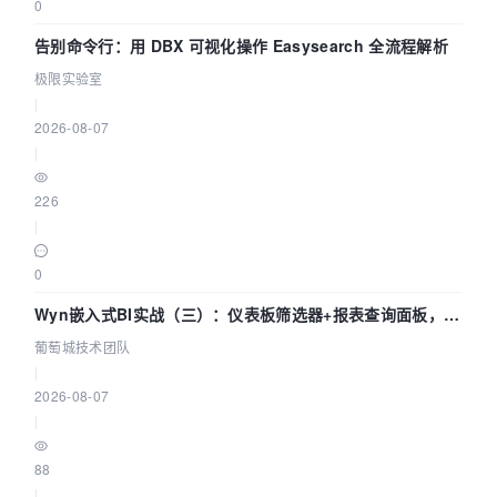
0
告别命令行：用 DBX 可视化操作 Easysearch 全流程解析
极限实验室
|
2026-08-07
|
226
|
0
Wyn嵌入式BI实战（三）：仪表板筛选器+报表查询面板，参
数联动全闭环
葡萄城技术团队
|
2026-08-07
|
88
|