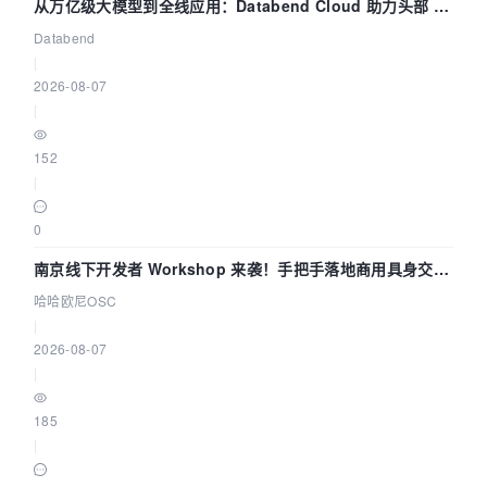
从万亿级大模型到全线应用：Databend Cloud 助力头部 AI
企业构建全链路 Trace 数据管道
Databend
|
2026-08-07
|
152
|
0
南京线下开发者 Workshop 来袭！手把手落地商用具身交互
智能 Agent 应用
哈哈欧尼OSC
|
2026-08-07
|
185
|