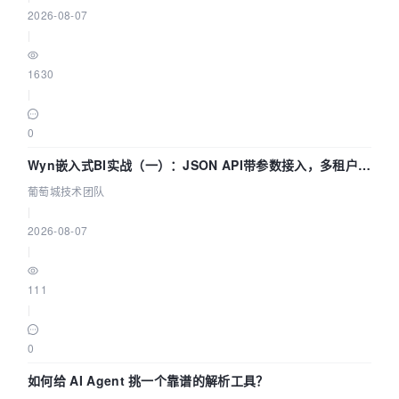
2026-08-07
|
1630
|
0
Wyn嵌入式BI实战（一）：JSON API带参数接入，多租户数
据源配置指南 | 葡萄城技术团队
葡萄城技术团队
|
2026-08-07
|
111
|
0
如何给 AI Agent 挑一个靠谱的解析工具？