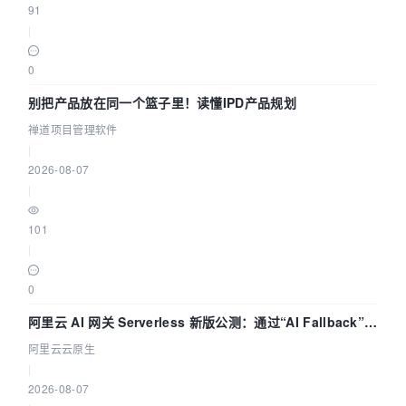
91
|
0
别把产品放在同一个篮子里！读懂IPD产品规划
禅道项目管理软件
|
2026-08-07
|
101
|
0
阿里云 AI 网关 Serverless 新版公测：通过“AI Fallback”与
拓扑可视化构建 AI 流量治理底座
阿里云云原生
|
2026-08-07