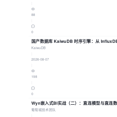
|
88
|
0
国产数据库 KaiwuDB 时序引擎：从 Influ
KaiwuDB
|
2026-08-07
|
198
|
0
Wyn嵌入式BI实战（二）：直连模型与直连
葡萄城技术团队
|