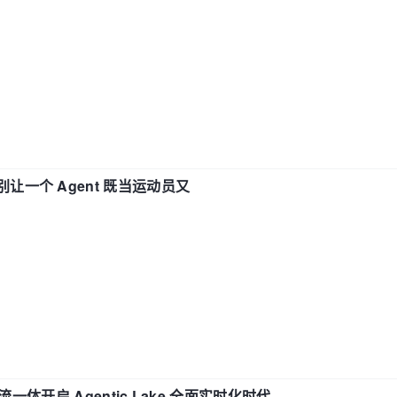
 —— 别让一个 Agent 既当运动员又
流一体开启 Agentic Lake 全面实时化时代