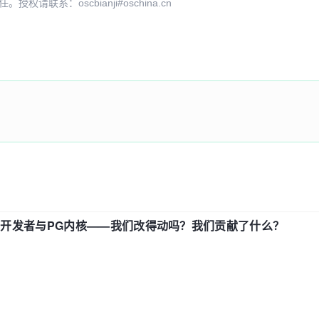
系：oscbianji#oschina.cn
中国开发者与PG内核——我们改得动吗？我们贡献了什么？