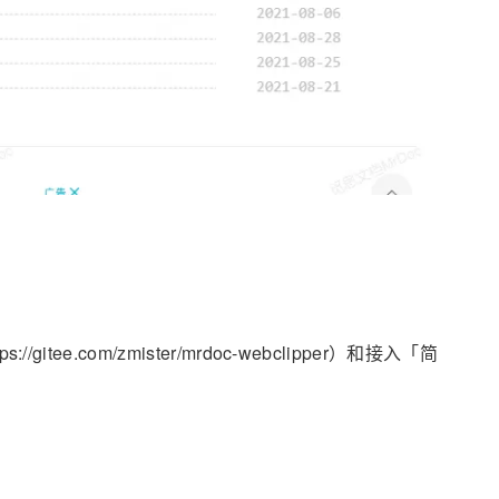
e.com/zmister/mrdoc-webclipper）和接入「简