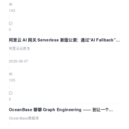
142
|
0
阿里云 AI 网关 Serverless 新版公测：通过“AI Fallback”与
拓扑可视化构建 AI 流量治理底座
阿里云云原生
|
2026-08-07
|
135
|
0
OceanBase 聊聊 Graph Engineering —— 别让一个
Agent 既当运动员又
OceanBase数据库
|