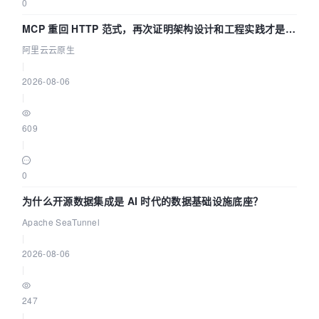
0
MCP 重回 HTTP 范式，再次证明架构设计和工程实践才是稀
缺资源
阿里云云原生
|
2026-08-06
|
609
|
0
为什么开源数据集成是 AI 时代的数据基础设施底座？
Apache SeaTunnel
|
2026-08-06
|
247
|