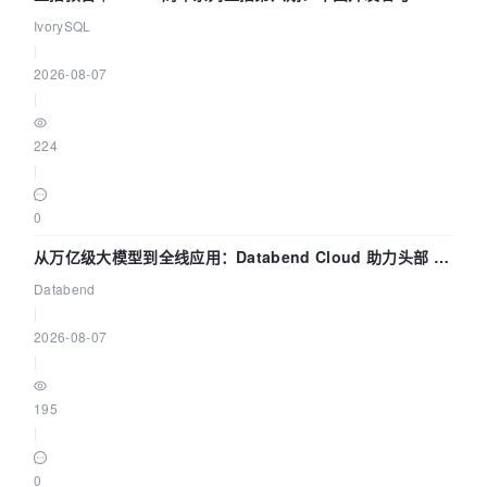
核——我们改得动吗？我们贡献了什么？
IvorySQL
|
2026-08-07
|
224
|
0
从万亿级大模型到全线应用：Databend Cloud 助力头部 AI
企业构建全链路 Trace 数据管道
Databend
|
2026-08-07
|
195
|
0