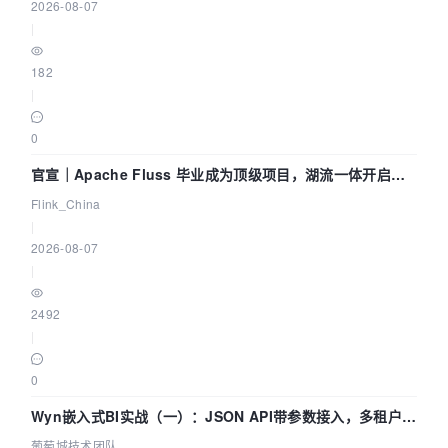
2026-08-07
|
182
|
0
官宣｜Apache Fluss 毕业成为顶级项目，湖流一体开启
Agentic Lake 全面实时化时代
Flink_China
|
2026-08-07
|
2492
|
0
Wyn嵌入式BI实战（一）：JSON API带参数接入，多租户数
据源配置指南 | 葡萄城技术团队
葡萄城技术团队