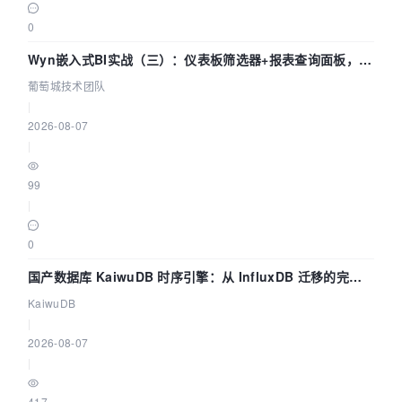
0
Wyn嵌入式BI实战（三）：仪表板筛选器+报表查询面板，参
数联动全闭环
葡萄城技术团队
|
2026-08-07
|
99
|
0
国产数据库 KaiwuDB 时序引擎：从 InfluxDB 迁移的完整
技术路径
KaiwuDB
|
2026-08-07
|
417