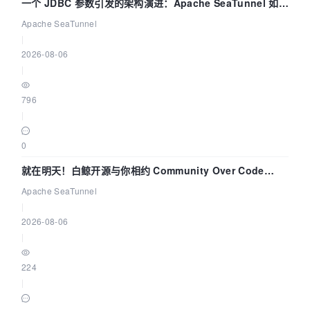
一个 JDBC 参数引发的架构演进：Apache SeaTunnel 如何
解决数据同步中的“定时 Flush”难题
Apache SeaTunnel
|
2026-08-06
|
796
|
0
就在明天！白鲸开源与你相约 Community Over Code
Asia 2026 主题演讲！
Apache SeaTunnel
|
2026-08-06
|
224
|