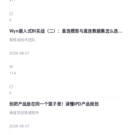
|
0
Wyn嵌入式BI实战（二）：直连模型与直连数据集怎么选，
参数为什么不生效？| 葡萄城技术团队
葡萄城技术团队
|
2026-08-07
|
114
|
0
别把产品放在同一个篮子里！读懂IPD产品规划
禅道项目管理软件
|
2026-08-07
|