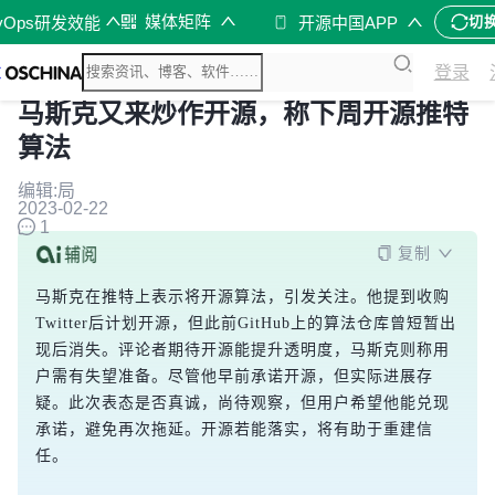
媒体矩阵
vOps研发效能
开源中国APP
切
登录
马斯克又来炒作开源，称下周开源推特
算法
编辑:局
2023-02-22
1
复制
马斯克在推特上表示将开源算法，引发关注。他提到收购
Twitter后计划开源，但此前GitHub上的算法仓库曾短暂出
现后消失。评论者期待开源能提升透明度，马斯克则称用
户需有失望准备。尽管他早前承诺开源，但实际进展存
疑。此次表态是否真诚，尚待观察，但用户希望他能兑现
承诺，避免再次拖延。开源若能落实，将有助于重建信
任。