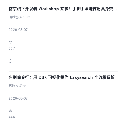
南京线下开发者 Workshop 来袭！手把手落地商用具身交互
智能 Agent 应用
哈哈欧尼OSC
|
2026-08-07
|
307
|
0
告别命令行：用 DBX 可视化操作 Easysearch 全流程解析
极限实验室
|
2026-08-07
|
446
|