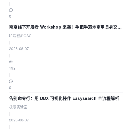
|
0
南京线下开发者 Workshop 来袭！手把手落地商用具身交互
智能 Agent 应用
哈哈欧尼OSC
|
2026-08-07
|
192
|
0
告别命令行：用 DBX 可视化操作 Easysearch 全流程解析
极限实验室
|
2026-08-07
|