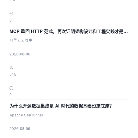
|
0
MCP 重回 HTTP 范式，再次证明架构设计和工程实践才是稀
缺资源
阿里云云原生
|
2026-08-06
|
515
|
0
为什么开源数据集成是 AI 时代的数据基础设施底座？
Apache SeaTunnel
|
2026-08-06
|