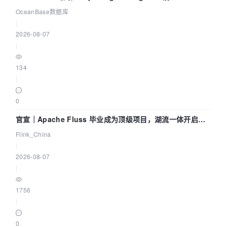
Agent 既当运动员又
OceanBase数据库
|
2026-08-07
|
134
|
0
官宣｜Apache Fluss 毕业成为顶级项目，湖流一体开启
Agentic Lake 全面实时化时代
Flink_China
|
2026-08-07
|
1756
|
0