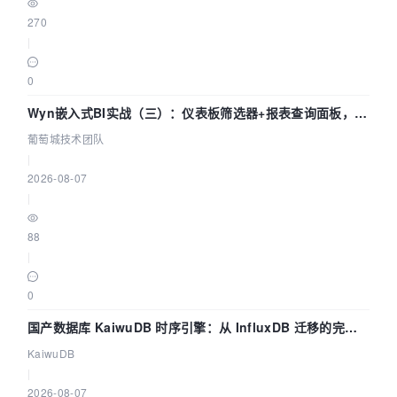
270
|
0
Wyn嵌入式BI实战（三）：仪表板筛选器+报表查询面板，参
数联动全闭环
葡萄城技术团队
|
2026-08-07
|
88
|
0
国产数据库 KaiwuDB 时序引擎：从 InfluxDB 迁移的完整
技术路径
KaiwuDB
|
2026-08-07