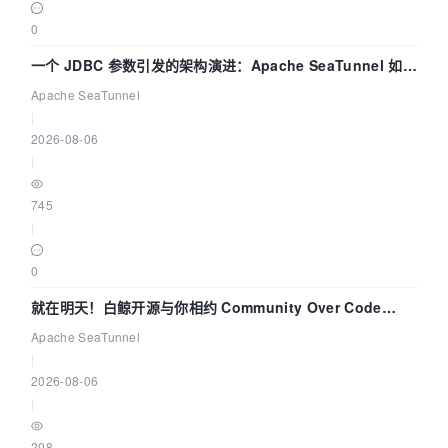
0
一个 JDBC 参数引发的架构演进：Apache SeaTunnel 如何
解决数据同步中的“定时 Flush”难题
Apache SeaTunnel
|
2026-08-06
|
745
|
0
就在明天！白鲸开源与你相约 Community Over Code
Asia 2026 主题演讲！
Apache SeaTunnel
|
2026-08-06
|
208