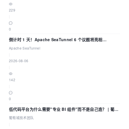
229
|
0
倒计时 1 天！Apache SeaTunnel 6 个议题将亮相
Community Over Code Asia 2026
Apache SeaTunnel
|
2026-08-06
|
142
|
0
低代码平台为什么需要"专业 BI 组件"而不是自己造？ | 葡萄
城技术团队
葡萄城技术团队
|