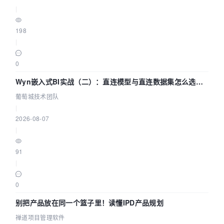
|
198
|
0
Wyn嵌入式BI实战（二）：直连模型与直连数据集怎么选，
参数为什么不生效？| 葡萄城技术团队
葡萄城技术团队
|
2026-08-07
|
91
|
0
别把产品放在同一个篮子里！读懂IPD产品规划
禅道项目管理软件