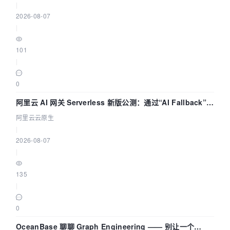
|
2026-08-07
|
101
|
0
阿里云 AI 网关 Serverless 新版公测：通过“AI Fallback”与
拓扑可视化构建 AI 流量治理底座
阿里云云原生
|
2026-08-07
|
135
|
0
OceanBase 聊聊 Graph Engineering —— 别让一个