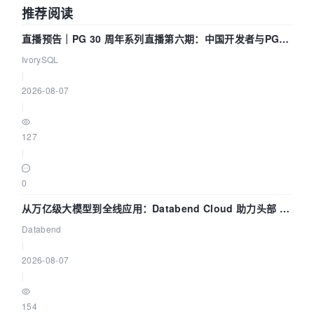
推荐阅读
直播预告｜PG 30 周年系列直播第六期：中国开发者与PG内
核——我们改得动吗？我们贡献了什么？
IvorySQL
|
2026-08-07
|
127
|
0
从万亿级大模型到全线应用：Databend Cloud 助力头部 AI
企业构建全链路 Trace 数据管道
Databend
|
2026-08-07
|
154