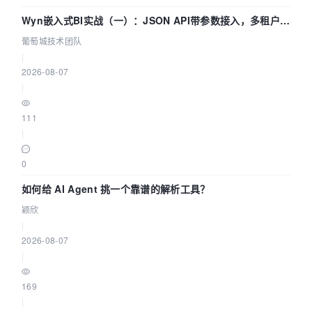
Wyn嵌入式BI实战（一）：JSON API带参数接入，多租户数
据源配置指南 | 葡萄城技术团队
葡萄城技术团队
|
2026-08-07
|
111
|
0
如何给 AI Agent 挑一个靠谱的解析工具？
颖欣
|
2026-08-07
|
169
|