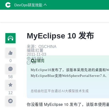
DevOps研发效能
MyEclipse 10 发布
来源：OSCHINA
编辑:红薯
2011-11-03
60,881
0
58
MyEclipse10发布了，该版本采用先进的桌面和Web开发
MyEclipseBlue支持WebSpherePorta
58
总结由社区平台通过AI大模型技术生成
12
你没看错 MyEclipse 10 发布了，该版本使用最高