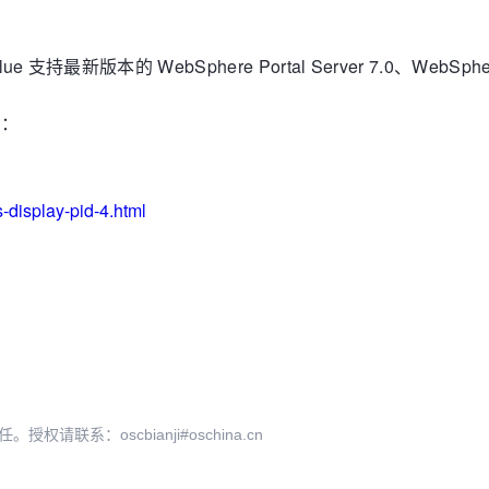
 Blue 支持最新版本的 WebSphere Portal Server 7.0、W
问：
display-pid-4.html
系：oscbianji#oschina.cn