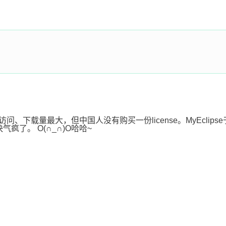
中国的访问、下载量最大，但中国人没有购买一份license。MyEc
气疯了。 O(∩_∩)O哈哈~