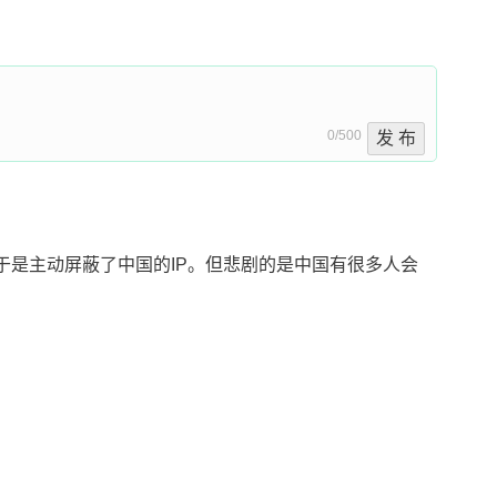
0/500
发 布
lipse于是主动屏蔽了中国的IP。但悲剧的是中国有很多人会