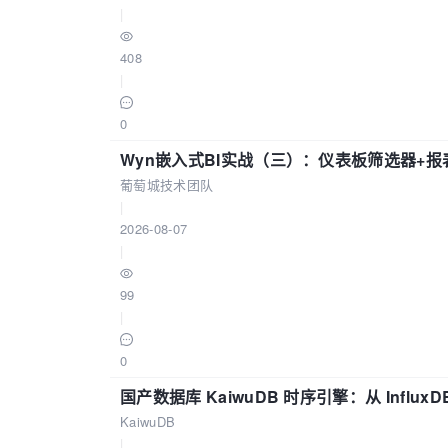
|
408
|
0
Wyn嵌入式BI实战（三）：仪表板筛选器+
葡萄城技术团队
|
2026-08-07
|
99
|
0
国产数据库 KaiwuDB 时序引擎：从 Influ
KaiwuDB
|