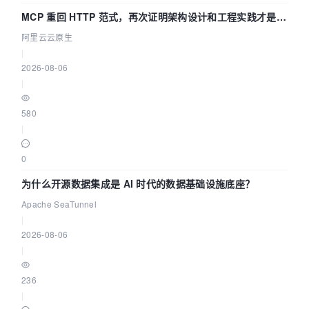
MCP 重回 HTTP 范式，再次证明架构设计和工程实践才是稀
缺资源
阿里云云原生
|
2026-08-06
|
580
|
0
为什么开源数据集成是 AI 时代的数据基础设施底座？
Apache SeaTunnel
|
2026-08-06
|
236
|