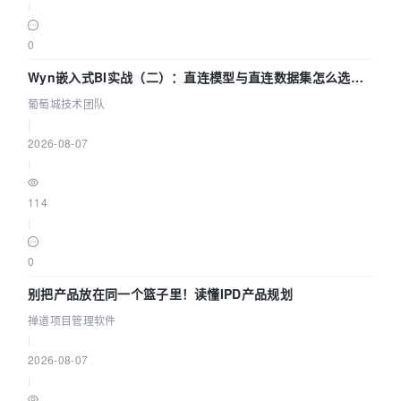
|
0
Wyn嵌入式BI实战（二）：直连模型与直连数据集怎么选，
参数为什么不生效？| 葡萄城技术团队
葡萄城技术团队
|
2026-08-07
|
114
|
0
别把产品放在同一个篮子里！读懂IPD产品规划
禅道项目管理软件
|
2026-08-07
|