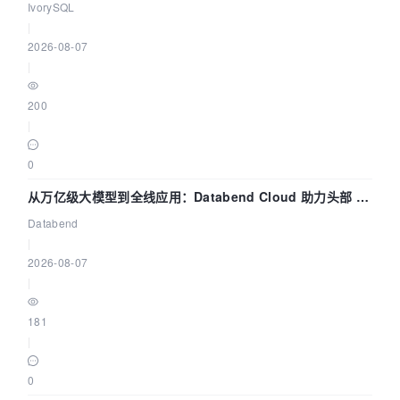
核——我们改得动吗？我们贡献了什么？
IvorySQL
|
2026-08-07
|
200
|
0
从万亿级大模型到全线应用：Databend Cloud 助力头部 AI
企业构建全链路 Trace 数据管道
Databend
|
2026-08-07
|
181
|
0