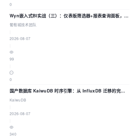
0
Wyn嵌入式BI实战（三）：仪表板筛选器+报表查询面板，参
数联动全闭环
葡萄城技术团队
|
2026-08-07
|
99
|
0
国产数据库 KaiwuDB 时序引擎：从 InfluxDB 迁移的完整
技术路径
KaiwuDB
|
2026-08-07
|
340