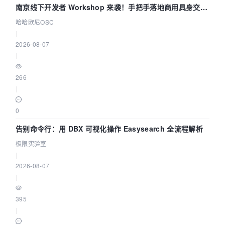
南京线下开发者 Workshop 来袭！手把手落地商用具身交互
智能 Agent 应用
哈哈欧尼OSC
|
2026-08-07
|
266
|
0
告别命令行：用 DBX 可视化操作 Easysearch 全流程解析
极限实验室
|
2026-08-07
|
395
|