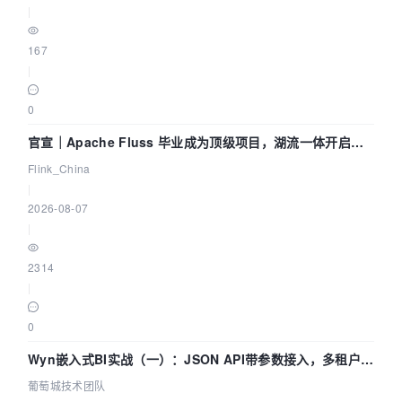
|
167
|
0
官宣｜Apache Fluss 毕业成为顶级项目，湖流一体开启
Agentic Lake 全面实时化时代
Flink_China
|
2026-08-07
|
2314
|
0
Wyn嵌入式BI实战（一）：JSON API带参数接入，多租户数
据源配置指南 | 葡萄城技术团队
葡萄城技术团队