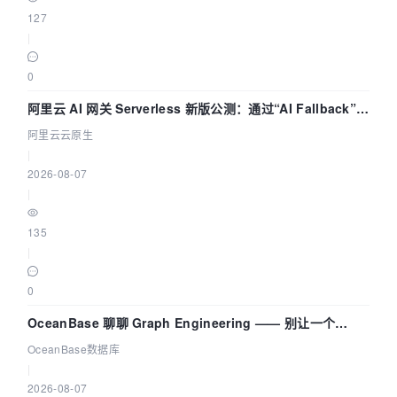
127
|
0
阿里云 AI 网关 Serverless 新版公测：通过“AI Fallback”与
拓扑可视化构建 AI 流量治理底座
阿里云云原生
|
2026-08-07
|
135
|
0
OceanBase 聊聊 Graph Engineering —— 别让一个
Agent 既当运动员又
OceanBase数据库
|
2026-08-07