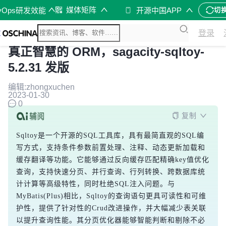
媒体矩阵
vOps研发效能
开源中国APP
切
登录
真正智慧的 ORM，sagacity-sqltoy-
5.2.31 发版
编辑:zhongxuchen
2023-01-30
0
复制
Sqltoy是一个开源的SQL工具库，具有最简直观的SQL编
写方式，支持条件参数前置处理、注释、动态更新加载和
缓存翻译等功能。它能够通过反向缓存匹配精确key值优化
查询，支持快速分页、并行查询、行列转换、跨数据库统
计计算等高级特性，同时杜绝SQL注入问题。与
MyBatis(Plus)相比，Sqltoy的查询语句更具可读性和可维
护性，提供了针对性的Crud改进操作，并大幅减少表关联
以提升查询性能。其分页优化器能够智能判断和剔除不必