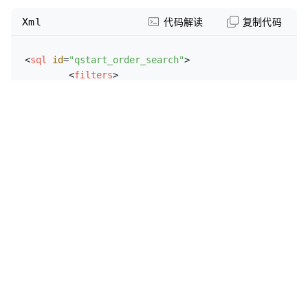
Xml
代码解读
复制代码
<
sql
id
=
"qstart_order_search"
>
<
filters
>
<!-- 

	   unmatched-return-self:缓存未匹配到key
直接用名称代替(默认true)

	   cache-not-matched-value: 缓存未匹配到
给一个默认值

	-->
展开代码
▼
<
cache-arg
cache-name
=
"staffIdName"
param
=
"staffName"
sqltoy 的关键优势：
alias-name
=
"staffIds"
unmatched-return-self
=
"true"
/>
</
filters
>
Java
代码解读
复制代码
<
value
>
	<![CDATA[

//------------------了解 sqltoy的关键优势: -----
	select * from sqltoy_order_info where #
-----------------------------------------------
[staff_id in (:staffIds)]
