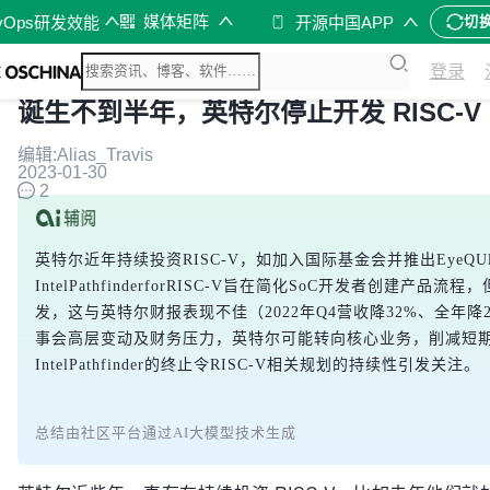
媒体矩阵
vOps研发效能
开源中国APP
切
登录
诞生不到半年，英特尔停止开发 RISC-V Pa
编辑:Alias_Travis
2023-01-30
2
英特尔近年持续投资RISC-V，如加入国际基金会并推出EyeQU
IntelPathfinderforRISC-V旨在简化SoC开发者创建
发，这与英特尔财报表现不佳（2022年Q4营收降32%、全年
事会高层变动及财务压力，英特尔可能转向核心业务，削减短
IntelPathfinder的终止令RISC-V相关规划的持续性引发关注。
总结由社区平台通过AI大模型技术生成