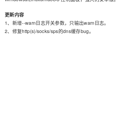
更新内容
1、新增--warn日志开关参数，只输出warn日志。
2、修复http(s)/socks/sps的dns缓存bug。
3、http(s)/socks/sps功能的--dns-address参数支持设置多个
dns地址，负载均衡，英文半角逗号分割。比如：--dns-
address "1.1.1.1:53,8.8.8.8:53"
更新： v10.7 及以后版本，执行：
，即可完成
proxy update
快速更新到最新版。
特色功能
链式代理，程序本身可以作为一级代理，如果设置了上
级代理那么可以作为二级代理，乃至 N 级代理。
通讯加密，如果程序不是一级代理，而且上级代理也是