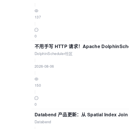
|
137
|
0
不用手写 HTTP 请求！Apache DolphinSch
DolphinScheduler社区
|
2026-08-06
|
150
|
0
Databend 产品更新：从 Spatial Index Joi
Databend
|