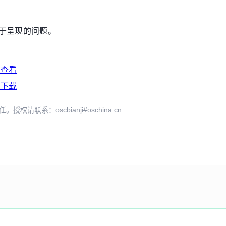
关于呈现的问题。
击查看
击下载
系：oscbianji#oschina.cn