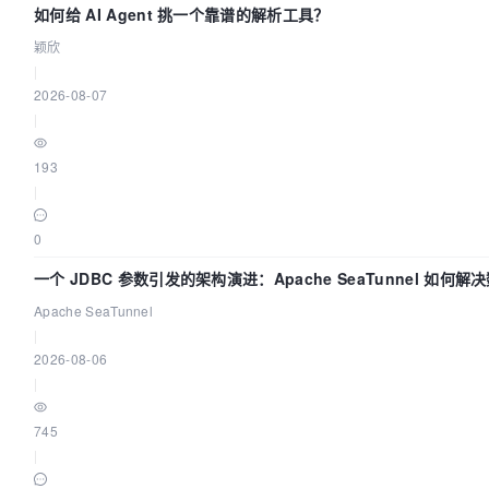
如何给 AI Agent 挑一个靠谱的解析工具？
颖欣
|
2026-08-07
|
193
|
0
一个 JDBC 参数引发的架构演进：Apache SeaTunnel 如何解
同步中的“定时 Flush”难题
Apache SeaTunnel
|
2026-08-06
|
745
|