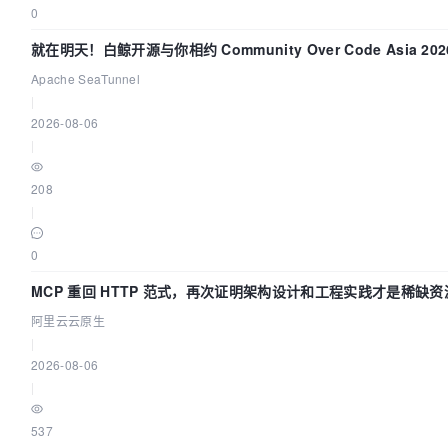
0
就在明天！白鲸开源与你相约 Community Over Code Asia 202
题演讲！
Apache SeaTunnel
|
2026-08-06
|
208
|
0
MCP 重回 HTTP 范式，再次证明架构设计和工程实践才是稀缺资
阿里云云原生
|
2026-08-06
|
537