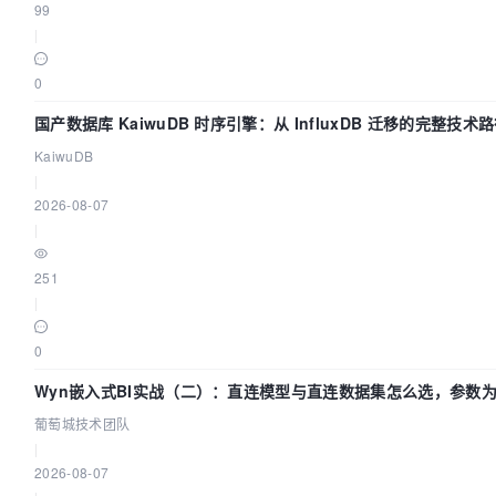
99
|
0
国产数据库 KaiwuDB 时序引擎：从 InfluxDB 迁移的完整技术
KaiwuDB
|
2026-08-07
|
251
|
0
Wyn嵌入式BI实战（二）：直连模型与直连数据集怎么选，参数
不生效？| 葡萄城技术团队
葡萄城技术团队
|
2026-08-07