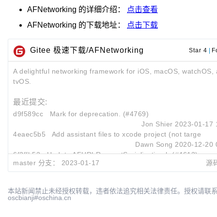
AFNetworking
的详细介绍：
点击查看
AFNetworking
的下载地址：
点击下载
Gitee 极速下载/AFNetworking
Star 4
|
F
A delightful networking framework for iOS, macOS, watchOS,
tvOS.
最近提交:
d9f589cc
Mark for deprecation. (#4769)
Jon Shier
2023-01-17 
4eaec5b5
Add assistant files to xcode project (not target) (
Dawn Song
2020-12-20 
6f2ffb52
Update AFURLRequestSerialization.h (#4613)
master 分支：
2023-01-17
源
Huang-Libo
2020-12-20 
本站新闻禁止未经授权转载，违者依法追究相关法律责任。授权请联
oscbianji#oschina.cn