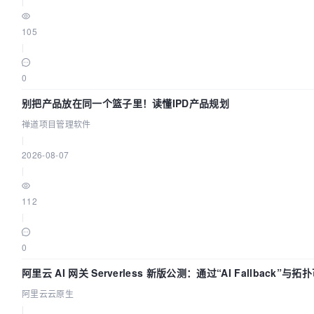
|
105
|
0
别把产品放在同一个篮子里！读懂IPD产品规划
禅道项目管理软件
|
2026-08-07
|
112
|
0
阿里云 AI 网关 Serverless 新版公测：通过“AI Fallback”与拓
化构建 AI 流量治理底座
阿里云云原生
|