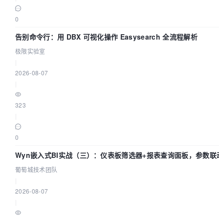
0
告别命令行：用 DBX 可视化操作 Easysearch 全流程解析
极限实验室
|
2026-08-07
|
323
|
0
Wyn嵌入式BI实战（三）：仪表板筛选器+报表查询面板，参数联
闭环
葡萄城技术团队
|
2026-08-07
|