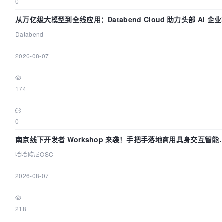
0
从万亿级大模型到全线应用：Databend Cloud 助力头部 AI 企
全链路 Trace 数据管道
Databend
|
2026-08-07
|
174
|
0
南京线下开发者 Workshop 来袭！手把手落地商用具身交互智能
Agent 应用
哈哈欧尼OSC
|
2026-08-07
|
218
|