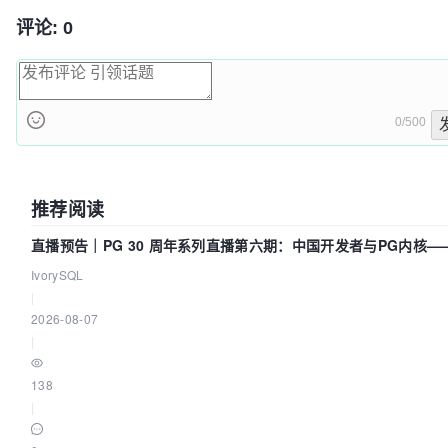
评论: 0
0/500
推荐阅读
直播预告｜PG 30 周年系列直播第六期：中国开发者与PG内核—
们改得动吗？我们贡献了什么？
IvorySQL
|
2026-08-07
|
138
|