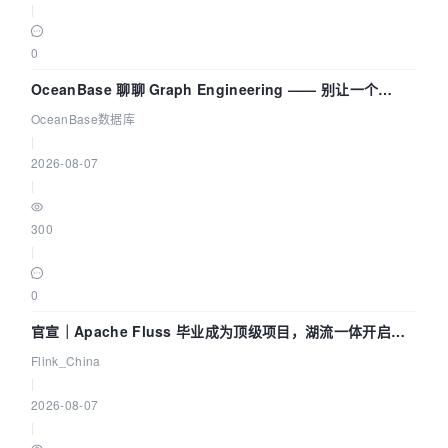
|
0
OceanBase 聊聊 Graph Engineering —— 别让一个
Agent 既当运动员又
OceanBase数据库
|
2026-08-07
|
300
|
0
官宣｜Apache Fluss 毕业成为顶级项目，湖流一体开启
Agentic Lake 全面实时化时代
Flink_China
|
2026-08-07
|