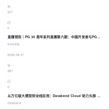
|
227
|
0
直播预告｜PG 30 周年系列直播第六期：中国开发者与PG内
核——我们改得动吗？我们贡献了什么？
IvorySQL
|
2026-08-07
|
387
|
0
从万亿级大模型到全线应用：Databend Cloud 助力头部 AI
企业构建全链路 Trace 数据管道
Databend
|