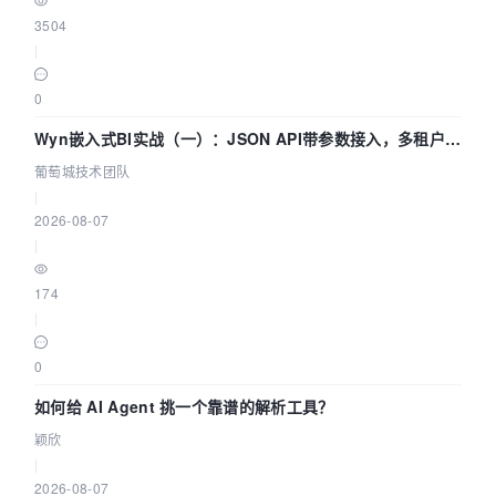
3504
|
0
Wyn嵌入式BI实战（一）：JSON API带参数接入，多租户数
据源配置指南 | 葡萄城技术团队
葡萄城技术团队
|
2026-08-07
|
174
|
0
如何给 AI Agent 挑一个靠谱的解析工具？
颖欣
|
2026-08-07