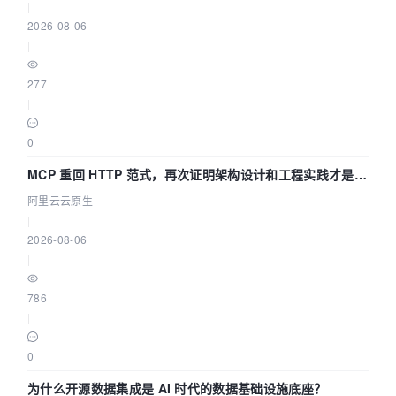
|
2026-08-06
|
277
|
0
MCP 重回 HTTP 范式，再次证明架构设计和工程实践才是稀
缺资源
阿里云云原生
|
2026-08-06
|
786
|
0
为什么开源数据集成是 AI 时代的数据基础设施底座？