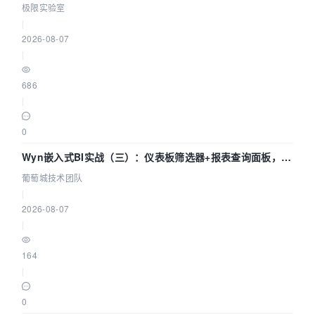
极限实验室
|
2026-08-07
|
686
|
0
Wyn嵌入式BI实战（三）：仪表板筛选器+报表查询面板，参
数联动全闭环
葡萄城技术团队
|
2026-08-07
|
164
|
0