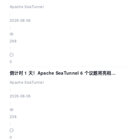
Apache SeaTunnel
|
2026-08-06
|
298
|
0
倒计时 1 天！Apache SeaTunnel 6 个议题将亮相
Community Over Code Asia 2026
Apache SeaTunnel
|
2026-08-06
|
238
|
0