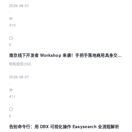
2026-08-07
|
310
|
0
南京线下开发者 Workshop 来袭！手把手落地商用具身交互
智能 Agent 应用
哈哈欧尼OSC
|
2026-08-07
|
411
|
0
告别命令行：用 DBX 可视化操作 Easysearch 全流程解析