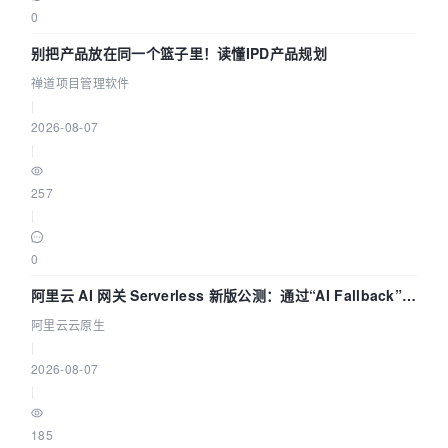
0
别把产品放在同一个篮子里！读懂IPD产品规划
禅道项目管理软件
|
2026-08-07
|
257
|
0
阿里云 AI 网关 Serverless 新版公测：通过“AI Fallback”与
拓扑可视化构建 AI 流量治理底座
阿里云云原生
|
2026-08-07
|
185