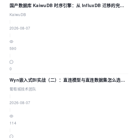
国产数据库 KaiwuDB 时序引擎：从 InfluxDB 迁移的完整
技术路径
KaiwuDB
|
2026-08-07
|
590
|
0
Wyn嵌入式BI实战（二）：直连模型与直连数据集怎么选，
参数为什么不生效？| 葡萄城技术团队
葡萄城技术团队
|
2026-08-07
|
114
|