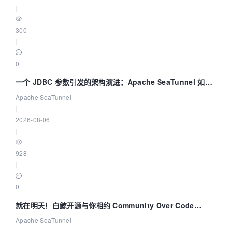
|
300
|
0
一个 JDBC 参数引发的架构演进：Apache SeaTunnel 如何
解决数据同步中的“定时 Flush”难题
Apache SeaTunnel
|
2026-08-06
|
928
|
0
就在明天！白鲸开源与你相约 Community Over Code
Asia 2026 主题演讲！
Apache SeaTunnel