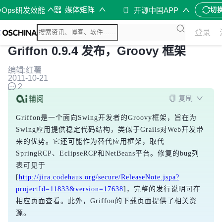
媒体矩阵
vOps研发效能
开源中国APP
切
登录
Griffon 0.9.4 发布，Groovy 框架
编辑:红薯
2011-10-21
2
复制
Griffon是一个面向Swing开发者的Groovy框架，旨在为
Swing应用提供稳定代码结构，类似于Grails对Web开发带
来的优势。它还可能作为替代应用框架，取代
SpringRCP、EclipseRCP和NetBeans平台。修复的bug列
表可见于
[
http://jira.codehaus.org/secure/ReleaseNote.jspa?
projectId=11833&version=17638
]，完整的发行说明可在
相应页面查看。此外，Griffon的下载页面提供了相关资
源。