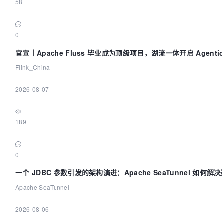
58
|
0
官宣｜Apache Fluss 毕业成为顶级项目，湖流一体开启 Agentic
化时代
Flink_China
|
2026-08-07
|
189
|
0
一个 JDBC 参数引发的架构演进：Apache SeaTunnel 如何
时 Flush”难题
Apache SeaTunnel
|
2026-08-06
|