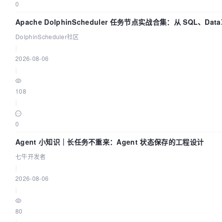
0
Apache DolphinScheduler 任务节点实战合集：从 SQL、DataX
Flink 一次配置全打通
DolphinScheduler社区
|
2026-08-06
|
108
|
0
Agent 小知识｜长任务不重来：Agent 状态保存的工程设计
七牛开发者
|
2026-08-06
|
80
|