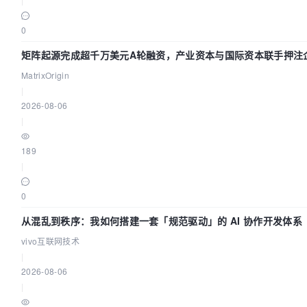
0
矩阵起源完成超千万美元A轮融资，产业资本与国际资本联手押注企
赛道
MatrixOrigin
|
2026-08-06
|
189
|
0
从混乱到秩序：我如何搭建一套「规范驱动」的 AI 协作开发体系
vivo互联网技术
|
2026-08-06
|