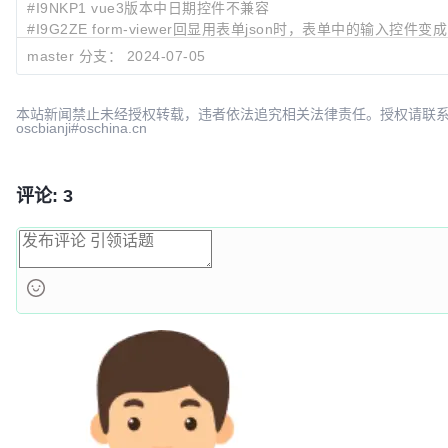
#I9NKP1 vue3版本中日期控件不兼容
#I9G2ZE form-viewer回显用表单json时，表单中的输入控件变成了
master 分支：
2024-07-05
最近提交:
0b0d9550
增加前进后退的代码
骚年
5433007c
调整demo地址，更新首页图片
骚年
本站新闻禁止未经授权转载，违者依法追究相关法律责任。授权请联
oscbianji#oschina.cn
ab069d00
修复下拉无法输入文本数字的问题，例如1.20这种数
骚年
评论: 3