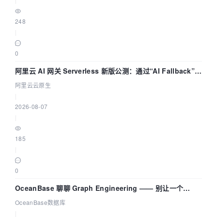
248
|
0
阿里云 AI 网关 Serverless 新版公测：通过“AI Fallback”与
拓扑可视化构建 AI 流量治理底座
阿里云云原生
|
2026-08-07
|
185
|
0
OceanBase 聊聊 Graph Engineering —— 别让一个
Agent 既当运动员又
OceanBase数据库
|