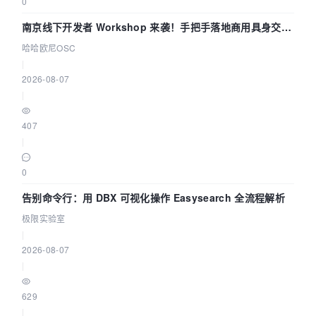
0
南京线下开发者 Workshop 来袭！手把手落地商用具身交互
智能 Agent 应用
哈哈欧尼OSC
|
2026-08-07
|
407
|
0
告别命令行：用 DBX 可视化操作 Easysearch 全流程解析
极限实验室
|
2026-08-07
|
629
|