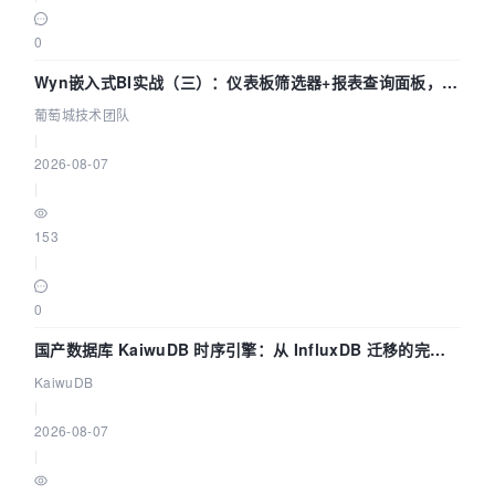
0
Wyn嵌入式BI实战（三）：仪表板筛选器+报表查询面板，参
数联动全闭环
葡萄城技术团队
|
2026-08-07
|
153
|
0
国产数据库 KaiwuDB 时序引擎：从 InfluxDB 迁移的完整
技术路径
KaiwuDB
|
2026-08-07
|