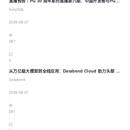
直播预告｜PG 30 周年系列直播第六期：中国开发者与PG内
核——我们改得动吗？我们贡献了什么？
IvorySQL
|
2026-08-07
|
387
|
0
从万亿级大模型到全线应用：Databend Cloud 助力头部 AI
企业构建全链路 Trace 数据管道
Databend
|
2026-08-07
|
281
|