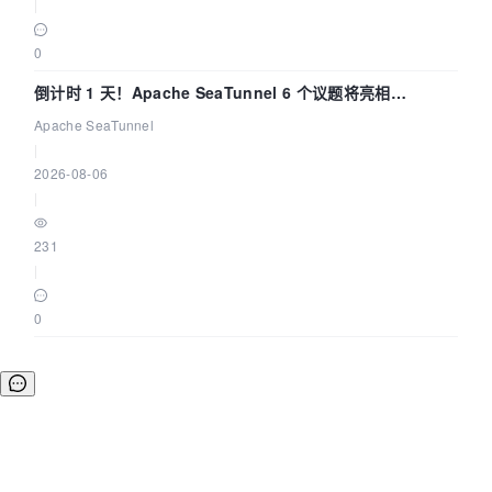
|
0
倒计时 1 天！Apache SeaTunnel 6 个议题将亮相
Community Over Code Asia 2026
Apache SeaTunnel
|
2026-08-06
|
231
|
0