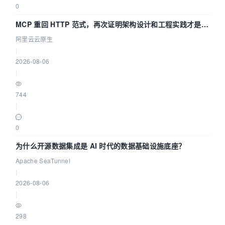
0
MCP 重回 HTTP 范式，再次证明架构设计和工程实践才是稀
缺资源
阿里云云原生
|
2026-08-06
|
744
|
0
为什么开源数据集成是 AI 时代的数据基础设施底座？
Apache SeaTunnel
|
2026-08-06
|
298