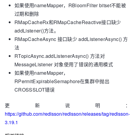
如果使用nameMapper，RBloomFilter bitset不能被
过期和删除
RMapCacheRx和RMapCacheReactive接口缺少
addListener()方法。
RMapCacheAsync 接口缺少 addListenerAsync() 方
法
RTopicAsync.addListenerAsync() 方法对
MessageListener 对象使用了错误的通用模式
如果使用nameMapper，
RPermitExpirableSemaphore在集群中抛出
CROSSSLOT错误
更新说明：
https://github.com/redisson/redisson/releases/tag/redisson-
3.19.1