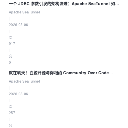
一个 JDBC 参数引发的架构演进：Apache SeaTunnel 如何
解决数据同步中的“定时 Flush”难题
Apache SeaTunnel
|
2026-08-06
|
917
|
0
就在明天！白鲸开源与你相约 Community Over Code
Asia 2026 主题演讲！
Apache SeaTunnel
|
2026-08-06
|
257
|