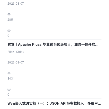
2026-08-07
|
285
|
0
官宣｜Apache Fluss 毕业成为顶级项目，湖流一体开启
Agentic Lake 全面实时化时代
Flink_China
|
2026-08-07
|
3431
|
0
Wyn嵌入式BI实战（一）：JSON API带参数接入，多租户数