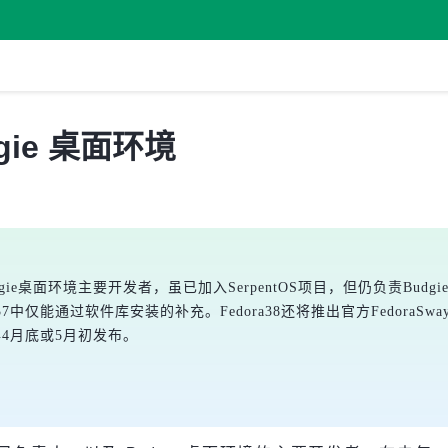
dgie 桌面环境
和Budgie桌面环境主要开发者，虽已加入SerpentOS项目，但仍负责Budgi
a37中仅能通过软件库安装的补充。Fedora38还将推出官方FedoraSwa
023年4月底或5月初发布。