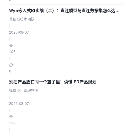
Wyn嵌入式BI实战（二）：直连模型与直连数据集怎么选，
参数为什么不生效？| 葡萄城技术团队
葡萄城技术团队
|
2026-08-07
|
105
|
0
别把产品放在同一个篮子里！读懂IPD产品规划
禅道项目管理软件
|
2026-08-07
|
112
|