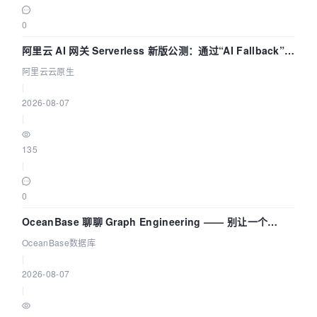
0
阿里云 AI 网关 Serverless 新版公测：通过“AI Fallback”与
拓扑可视化构建 AI 流量治理底座
阿里云云原生
|
2026-08-07
|
135
|
0
OceanBase 聊聊 Graph Engineering —— 别让一个
Agent 既当运动员又
OceanBase数据库
|
2026-08-07
|