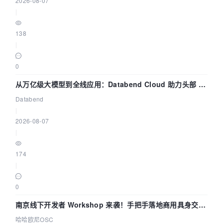
2026-08-07
|
138
|
0
从万亿级大模型到全线应用：Databend Cloud 助力头部 AI
企业构建全链路 Trace 数据管道
Databend
|
2026-08-07
|
174
|
0
南京线下开发者 Workshop 来袭！手把手落地商用具身交互
智能 Agent 应用
哈哈欧尼OSC