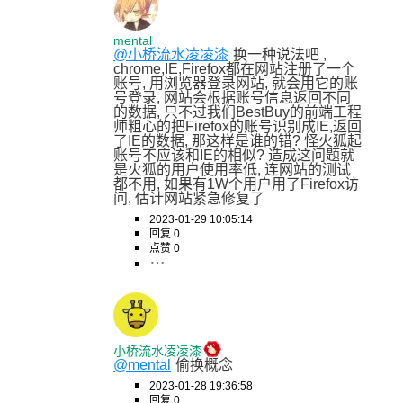
mental
@小桥流水凌凌漆
换一种说法吧 , 
chrome,IE,Firefox都在网站注册了一个
账号, 用浏览器登录网站, 就会用它的账
号登录, 网站会根据账号信息返回不同
的数据, 只不过我们BestBuy的前端工程
师粗心的把Firefox的账号识别成IE,返回
了IE的数据, 那这样是谁的错? 怪火狐起
账号不应该和IE的相似? 造成这问题就
是火狐的用户使用率低, 连网站的测试
都不用, 如果有1W个用户用了Firefox访
问, 估计网站紧急修复了
2023-01-29 10:05:14
回复 0
点赞 0
小桥流水凌凌漆
@mental
偷换概念
2023-01-28 19:36:58
回复 0