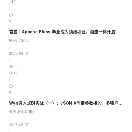
149
|
0
官宣｜Apache Fluss 毕业成为顶级项目，湖流一体开启
Agentic Lake 全面实时化时代
Flink_China
|
2026-08-07
|
2017
|
0
Wyn嵌入式BI实战（一）：JSON API带参数接入，多租户数
据源配置指南 | 葡萄城技术团队
葡萄城技术团队
|
2026-08-07
|