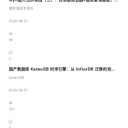
数联动全闭环
葡萄城技术团队
|
2026-08-07
|
99
|
0
国产数据库 KaiwuDB 时序引擎：从 InfluxDB 迁移的完整
技术路径
KaiwuDB
|
2026-08-07
|
251
|
0