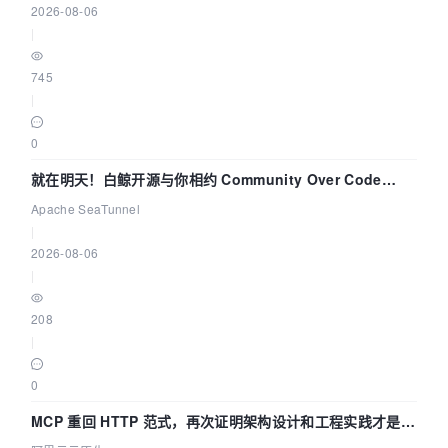
2026-08-06
|
745
|
0
就在明天！白鲸开源与你相约 Community Over Code
Asia 2026 主题演讲！
Apache SeaTunnel
|
2026-08-06
|
208
|
0
MCP 重回 HTTP 范式，再次证明架构设计和工程实践才是稀