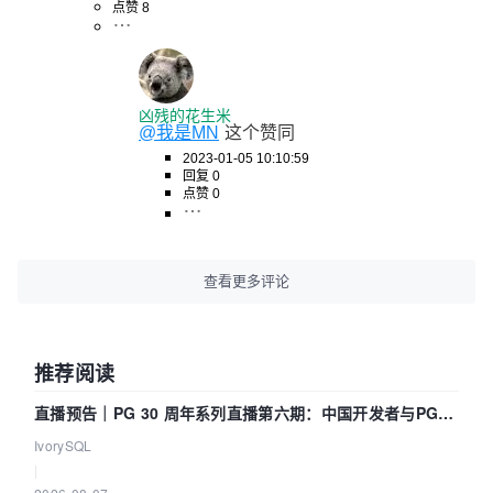
点赞 8
凶残的花生米
@我是MN
这个赞同
2023-01-05 10:10:59
回复 0
点赞 0
查看更多评论
推荐阅读
直播预告｜PG 30 周年系列直播第六期：中国开发者与PG内
核——我们改得动吗？我们贡献了什么？
IvorySQL
|