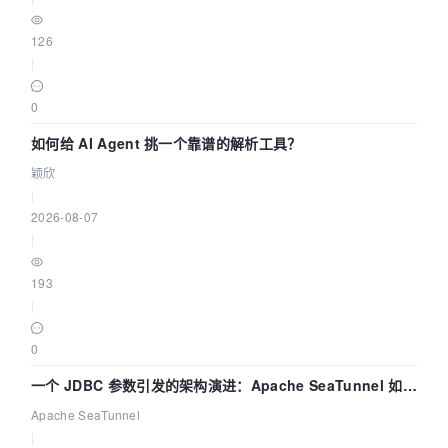
126
|
0
如何给 AI Agent 挑一个靠谱的解析工具？
颖欣
|
2026-08-07
|
193
|
0
一个 JDBC 参数引发的架构演进：Apache SeaTunnel 如何
解决数据同步中的“定时 Flush”难题
Apache SeaTunnel
|