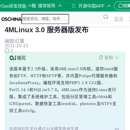
媒体矩阵
vOps研发效能
开源中国APP
切
登录
4MLinux 3.0 服务器版发布
编辑:红薯
2011-10-15
2
复制
该版本基于2.3升级，采用4MLinux3.0内核，提供inetd服
务如FTP、HTTP和SFTP等，并内置Polipo代理服务器和
JavaAnonProxy。编程环境支持PHP5.3.8 CGI版、
Perl5.14.1和SQLite3.7.8。4MLinux作为迷你Linux发行
版，集成了系统维护工具，包括分区管理工具cfdisk和
GNUparted、数据恢复工具testdisk、photorec及NTFS支
持工具ntfs3g。
总结由社区平台通过AI大模型技术生成