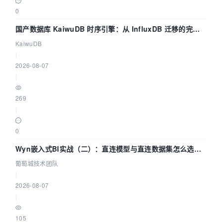
0
国产数据库 KaiwuDB 时序引擎：从 InfluxDB 迁移的完整
技术路径
KaiwuDB
|
2026-08-07
|
269
|
0
Wyn嵌入式BI实战（二）：直连模型与直连数据集怎么选，
参数为什么不生效？| 葡萄城技术团队
葡萄城技术团队
|
2026-08-07
|
105