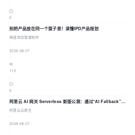
|
0
别把产品放在同一个篮子里！读懂IPD产品规划
禅道项目管理软件
|
2026-08-07
|
112
|
0
阿里云 AI 网关 Serverless 新版公测：通过“AI Fallback”与
拓扑可视化构建 AI 流量治理底座
阿里云云原生
|
2026-08-07
|