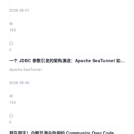
|
2026-08-07
|
193
|
0
一个 JDBC 参数引发的架构演进：Apache SeaTunnel 如何
解决数据同步中的“定时 Flush”难题
Apache SeaTunnel
|
2026-08-06
|
745
|
0
就在明天！白鲸开源与你相约 Community Over Code