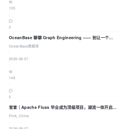
135
|
0
OceanBase 聊聊 Graph Engineering —— 别让一个
Agent 既当运动员又
OceanBase数据库
|
2026-08-07
|
149
|
0
官宣｜Apache Fluss 毕业成为顶级项目，湖流一体开启
Agentic Lake 全面实时化时代
Flink_China
|
2026-08-07