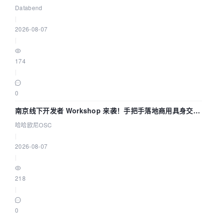
企业构建全链路 Trace 数据管道
Databend
|
2026-08-07
|
174
|
0
南京线下开发者 Workshop 来袭！手把手落地商用具身交互
智能 Agent 应用
哈哈欧尼OSC
|
2026-08-07
|
218
|
0