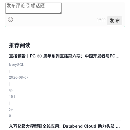
0/500
发 布
推荐阅读
直播预告｜PG 30 周年系列直播第六期：中国开发者与PG内
核——我们改得动吗？我们贡献了什么？
IvorySQL
|
2026-08-07
|
151
|
0
从万亿级大模型到全线应用：Databend Cloud 助力头部 AI