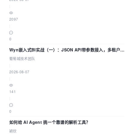
|
2097
|
0
Wyn嵌入式BI实战（一）：JSON API带参数接入，多租户数
据源配置指南 | 葡萄城技术团队
葡萄城技术团队
|
2026-08-07
|
141
|
0
如何给 AI Agent 挑一个靠谱的解析工具？
颖欣