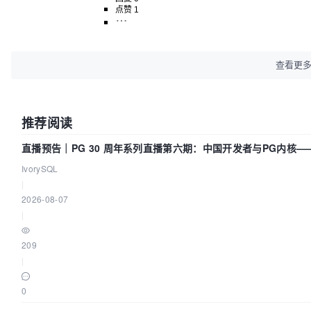
点赞 1
查看更
推荐阅读
直播预告｜PG 30 周年系列直播第六期：中国开发者与PG内核
IvorySQL
|
2026-08-07
|
209
|
0