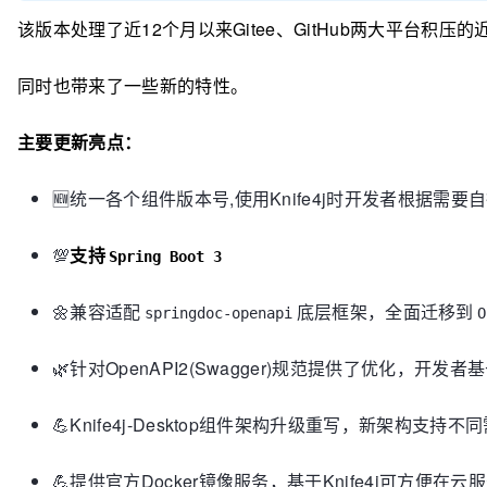
该版本处理了近12个月以来Gitee、GitHub两大平台积压的近3
同时也带来了一些新的特性。
主要更新亮点：
🆕统一各个组件版本号,使用Knife4j时开发者根据需要自
💯
支持
Spring Boot 3
🌼兼容适配
底层框架，全面迁移到
springdoc-openapi
O
🌿针对OpenAPI2(Swagger)规范提供了优化，开发者基
💪Knife4j-Desktop组件架构升级重写，新架构支持不
💪提供官方Docker镜像服务，基于Knife4j可方便在