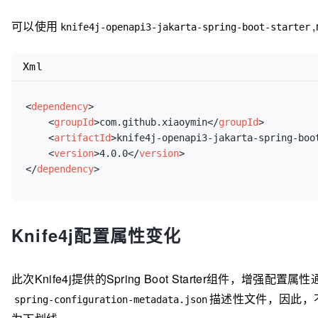
可以使用
knife4j-openapi3-jakarta-spring-boot-starter
Xml
<
dependency
>
<
groupId
>
com.github.xiaoymin
</
groupId
>
<
artifactId
>
knife4j-openapi3-jakarta-spring-boo
<
version
>
4.0.0
</
version
>
</
dependency
>
Knife4j配置属性变化
此次Knife4j提供的Spring Boot Starter组件，增强配置属
描述性文件，因此，
spring-configuration-metadata.json