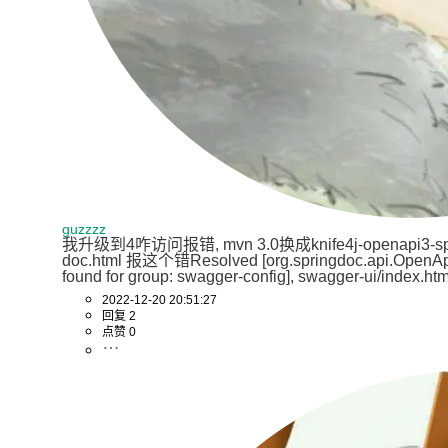
guzzzz
我升级到4咋访问报错, mvn 3.0换成knife4j-openapi3-sp
doc.html 报这个错Resolved [org.springdoc.api.OpenAp
found for group: swagger-config], swagger-ui/index.ht
2022-12-20 20:51:27
回复 2
点赞 0