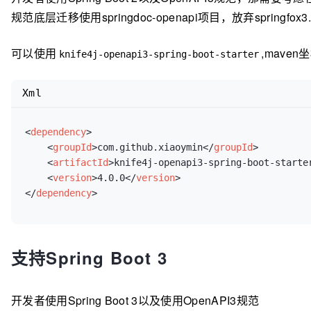
规范底层迁移使用springdoc-openapi项目，放弃springfox3.
可以使用
,mave
knife4j-openapi3-spring-boot-starter
Xml
<
dependency
>
<
groupId
>
com.github.xiaoymin
</
groupId
>
<
artifactId
>
knife4j-openapi3-spring-boot-starte
<
version
>
4.0.0
</
version
>
</
dependency
>
支持Spring Boot 3
开发者使用Spring Boot 3以及使用OpenAPI3规范