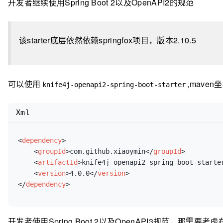
开发者继续使用Spring Boot 2以及OpenAPI2的规范
该starter底层依然依赖springfox项目，版本2.10.5
可以使用
,mave
knife4j-openapi2-spring-boot-starter
Xml
<
dependency
>
<
groupId
>
com.github.xiaoymin
</
groupId
>
<
artifactId
>
knife4j-openapi2-spring-boot-starte
<
version
>
4.0.0
</
version
>
</
dependency
>
开发者使用Spring Boot 2以及OpenAPI3规范，那需要考