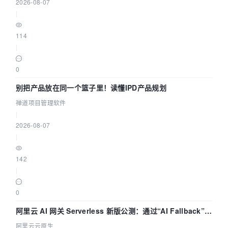
2026-08-07
|
114
|
0
别把产品放在同一个篮子里！读懂IPD产品规划
禅道项目管理软件
|
2026-08-07
|
142
|
0
阿里云 AI 网关 Serverless 新版公测：通过“AI Fallback”与
拓扑可视化构建 AI 流量治理底座
阿里云云原生