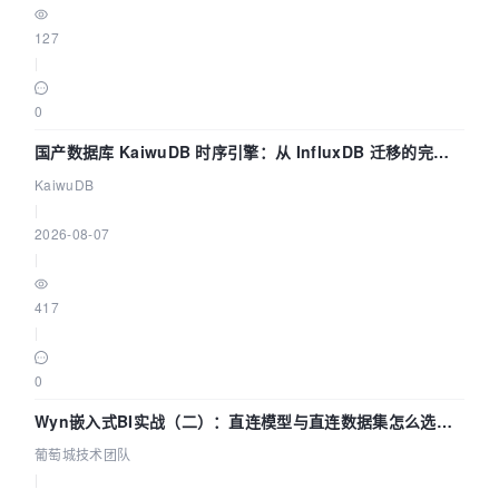
127
|
0
国产数据库 KaiwuDB 时序引擎：从 InfluxDB 迁移的完整
技术路径
KaiwuDB
|
2026-08-07
|
417
|
0
Wyn嵌入式BI实战（二）：直连模型与直连数据集怎么选，
参数为什么不生效？| 葡萄城技术团队
葡萄城技术团队
|