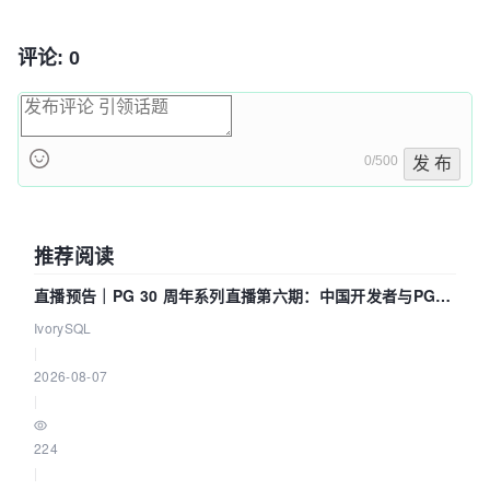
评论: 0
0/500
发 布
推荐阅读
直播预告｜PG 30 周年系列直播第六期：中国开发者与PG内
核——我们改得动吗？我们贡献了什么？
IvorySQL
|
2026-08-07
|
224
|