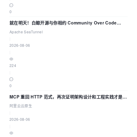
0
就在明天！白鲸开源与你相约 Community Over Code
Asia 2026 主题演讲！
Apache SeaTunnel
|
2026-08-06
|
224
|
0
MCP 重回 HTTP 范式，再次证明架构设计和工程实践才是稀
缺资源
阿里云云原生
|
2026-08-06
|