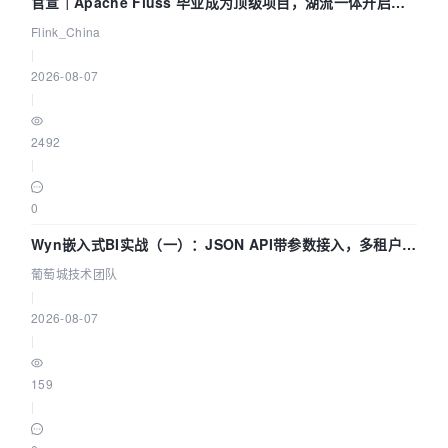
官宣｜Apache Fluss 毕业成为顶级项目，湖流一体开启
Agentic Lake 全面实时化时代
Flink_China
|
2026-08-07
|
2492
|
0
Wyn嵌入式BI实战（一）：JSON API带参数接入，多租户数
据源配置指南 | 葡萄城技术团队
葡萄城技术团队
|
2026-08-07
|
159
|