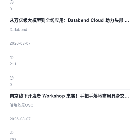
0
从万亿级大模型到全线应用：Databend Cloud 助力头部 AI
企业构建全链路 Trace 数据管道
Databend
|
2026-08-07
|
211
|
0
南京线下开发者 Workshop 来袭！手把手落地商用具身交互
智能 Agent 应用
哈哈欧尼OSC
|
2026-08-07
|
307