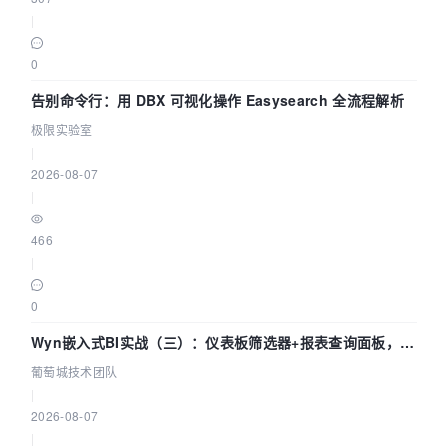
|
0
告别命令行：用 DBX 可视化操作 Easysearch 全流程解析
极限实验室
|
2026-08-07
|
466
|
0
Wyn嵌入式BI实战（三）：仪表板筛选器+报表查询面板，参
数联动全闭环
葡萄城技术团队
|
2026-08-07
|