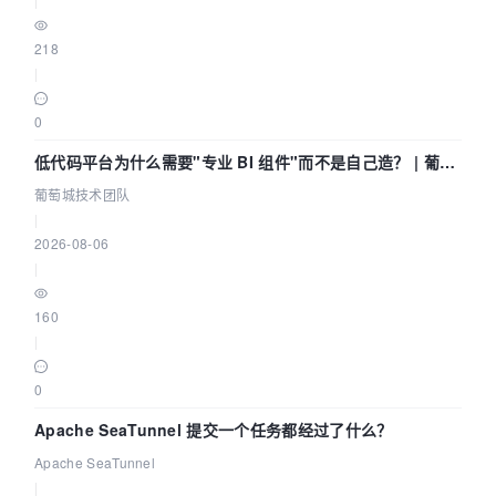
218
|
0
低代码平台为什么需要"专业 BI 组件"而不是自己造？ | 葡萄
城技术团队
葡萄城技术团队
|
2026-08-06
|
160
|
0
Apache SeaTunnel 提交一个任务都经过了什么？
Apache SeaTunnel
|