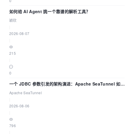
0
如何给 AI Agent 挑一个靠谱的解析工具？
颖欣
|
2026-08-07
|
215
|
0
一个 JDBC 参数引发的架构演进：Apache SeaTunnel 如何
解决数据同步中的“定时 Flush”难题
Apache SeaTunnel
|
2026-08-06
|
796
|