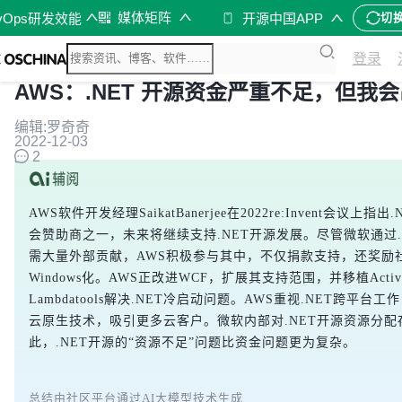
媒体矩阵
vOps研发效能
开源中国APP
切
登录
AWS：.NET 开源资金严重不足，但我
编辑:罗奇奇
2022-12-03
2
AWS软件开发经理SaikatBanerjee在2022re:Invent会
会赞助商之一，未来将继续支持.NET开源发展。尽管微软通过.
需大量外部贡献，AWS积极参与其中，不仅捐款支持，还奖励社
Windows化。AWS正改进WCF，扩展其支持范围，并移植ActiveD
Lambdatools解决.NET冷启动问题。AWS重视.NET跨平台工
云原生技术，吸引更多云客户。微软内部对.NET开源资源分配
此，.NET开源的“资源不足”问题比资金问题更为复杂。
总结由社区平台通过AI大模型技术生成