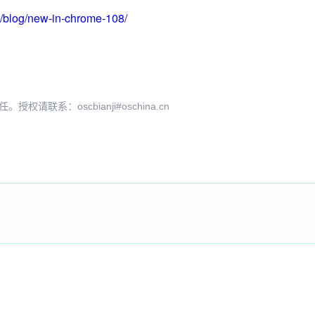
m/blog/new-in-chrome-108/
系：oscbianji#oschina.cn