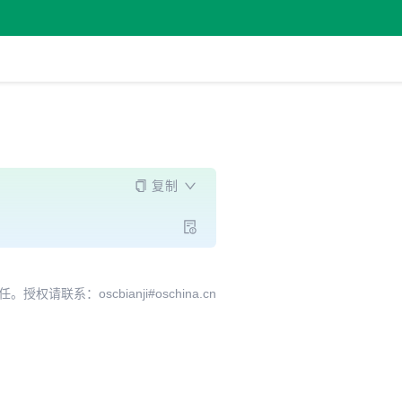
复制
系：oscbianji#oschina.cn