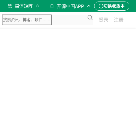
媒体矩阵
开源中国APP
切换老版本
登录
注册