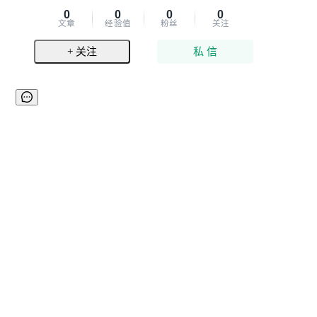
0
0
0
0
文章
经验值
粉丝
关注
+ 关注
私 信