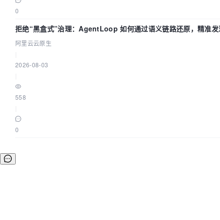
0
拒绝“黑盒式”治理：AgentLoop 如何通过语义链路还原，精准发
阿里云云原生
|
2026-08-03
|
558
|
0