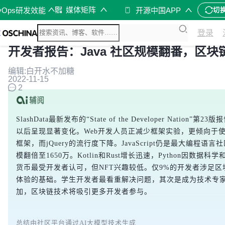
媒体矩阵
vOps研发效能
开源中国APP
切
登录
开发者报告：Java 社区规模翻番，区
编辑:白开水不加糖
2022-11-15
2
SlashData最新发布的“State of the Developer Nat
以后呈现显著变化。Web开发人员正减少框架实验，更倾向于使
框架，而jQuery的流行度下降。JavaScript仍是最大编程语言
模翻倍至1650万。Kotlin和Rust增长迅速，Python因
货币最受开发者认可，但NFT兴趣较低。仅9%的开发者涉足
体验的基础。学生开发者最看重解决问题，其次是成为技术专
加，区块链技术将吸引更多开发者参与。
总结由社区平台通过AI大模型技术生成