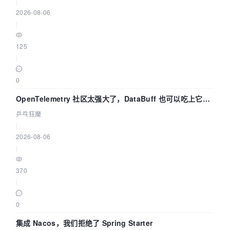
|
2026-08-06
|
125
|
0
OpenTelemetry 社区太强大了，DataBuff 也可以吃上它的
eBPF 链路了
乒乓狂魔
|
2026-08-06
|
370
|
0
集成 Nacos，我们拒绝了 Spring Starter