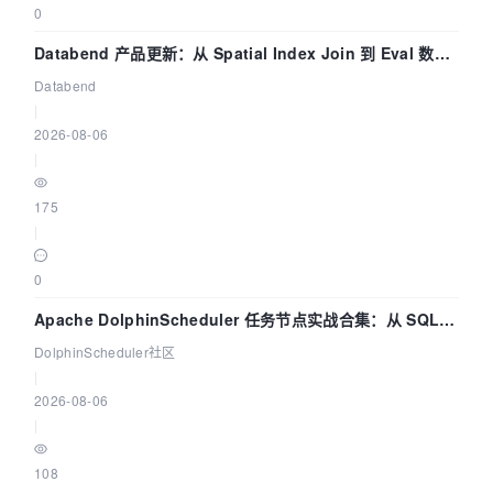
0
Databend 产品更新：从 Spatial Index Join 到 Eval 数据
管道
Databend
|
2026-08-06
|
175
|
0
Apache DolphinScheduler 任务节点实战合集：从 SQL、
DataX 到 Spark、Flink 一次配置全打通
DolphinScheduler社区
|
2026-08-06
|
108