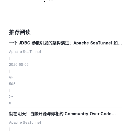
推荐阅读
一个 JDBC 参数引发的架构演进：Apache SeaTunnel 如何
解决数据同步中的“定时 Flush”难题
Apache SeaTunnel
|
2026-08-06
|
505
|
0
就在明天！白鲸开源与你相约 Community Over Code
Asia 2026 主题演讲！
Apache SeaTunnel
|