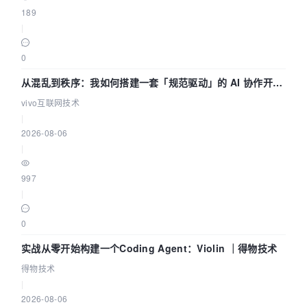
189
|
0
从混乱到秩序：我如何搭建一套「规范驱动」的 AI 协作开发
体系
vivo互联网技术
|
2026-08-06
|
997
|
0
实战从零开始构建一个Coding Agent：Violin ｜得物技术
得物技术
|
2026-08-06