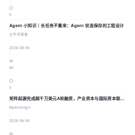
|
0
Agent 小知识｜长任务不重来：Agent 状态保存的工程设计
七牛开发者
|
2026-08-06
|
80
|
0
矩阵起源完成超千万美元A轮融资，产业资本与国际资本联手
押注企业级AI基础设施赛道
MatrixOrigin
|
2026-08-06
|