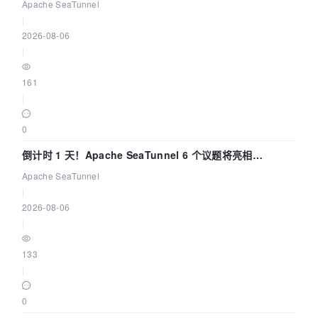
Apache SeaTunnel
|
2026-08-06
|
161
|
0
倒计时 1 天！Apache SeaTunnel 6 个议题将亮相
Community Over Code Asia 2026
Apache SeaTunnel
|
2026-08-06
|
133
|
0