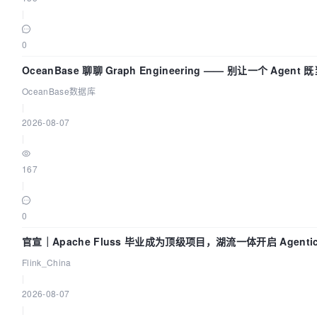
|
0
OceanBase 聊聊 Graph Engineering —— 别让一个 Agent
又
OceanBase数据库
|
2026-08-07
|
167
|
0
官宣｜Apache Fluss 毕业成为顶级项目，湖流一体开启 Agentic 
全面实时化时代
Flink_China
|
2026-08-07
|