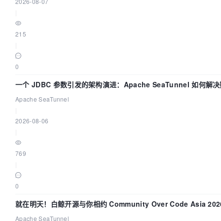
2026-08-07
|
215
|
0
一个 JDBC 参数引发的架构演进：Apache SeaTunnel 如何解
中的“定时 Flush”难题
Apache SeaTunnel
|
2026-08-06
|
769
|
0
就在明天！白鲸开源与你相约 Community Over Code Asia 20
讲！
Apache SeaTunnel