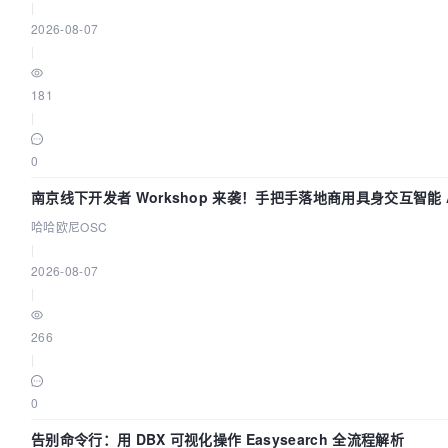
|
2026-08-07
|
181
|
0
南京线下开发者 Workshop 来袭！手把手落地商用具身交互智能 A
应用
哈哈欧尼OSC
|
2026-08-07
|
266
|
0
告别命令行：用 DBX 可视化操作 Easysearch 全流程解析