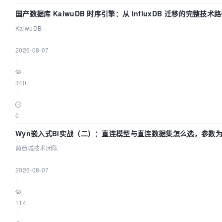
国产数据库 KaiwuDB 时序引擎：从 InfluxDB 迁移的完整技术
KaiwuDB
|
2026-08-07
|
340
|
0
Wyn嵌入式BI实战（二）：直连模型与直连数据集怎么选，参数
生效？| 葡萄城技术团队
葡萄城技术团队
|
2026-08-07
|
114
|