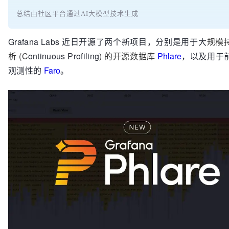
总结由社区平台通过AI大模型技术生成
Grafana Labs 近日开源了两个新项目，分别是用于大
规模
析 (C
ontinuous Profiling
) 的开源数据库
Phlare
，以及用于
观测性的
Faro
。