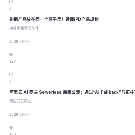
0
别把产品放在同一个篮子里！读懂IPD产品规划
禅道项目管理软件
|
2026-08-07
|
127
|
0
阿里云 AI 网关 Serverless 新版公测：通过“AI Fallback”与
建 AI 流量治理底座
阿里云云原生
|
2026-08-07
|
135