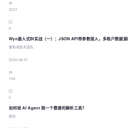
2327
|
0
Wyn嵌入式BI实战（一）：JSON API带参数接入，多租户数据
| 葡萄城技术团队
葡萄城技术团队
|
2026-08-07
|
159
|
0
如何给 AI Agent 挑一个靠谱的解析工具？
颖欣
|