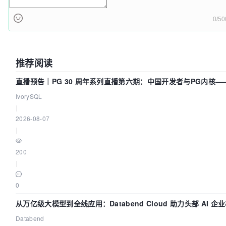
0/50
推荐阅读
直播预告｜PG 30 周年系列直播第六期：中国开发者与PG内核—
得动吗？我们贡献了什么？
IvorySQL
|
2026-08-07
|
200
|
0
从万亿级大模型到全线应用：Databend Cloud 助力头部 AI 企
路 Trace 数据管道
Databend