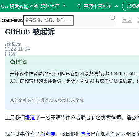
媒体矩阵
vOps研发效能
开源中国APP
切
登录
GitHub 被起诉
编辑:局
2022-11-04
28
开源软件作者联合律师团队已在加州联邦法院对GitHub Cop
AI训练和输出的集体诉讼，起诉方强调AI系统需受法律约束
总结由社区平台通过AI大模型技术生成
上月我们
报道
了一名开源软件作者联合多名优秀律师，准备对 Gi
现在此事件有了
新进展
。今日他们
宣布
已在加利福尼亚州旧金山的