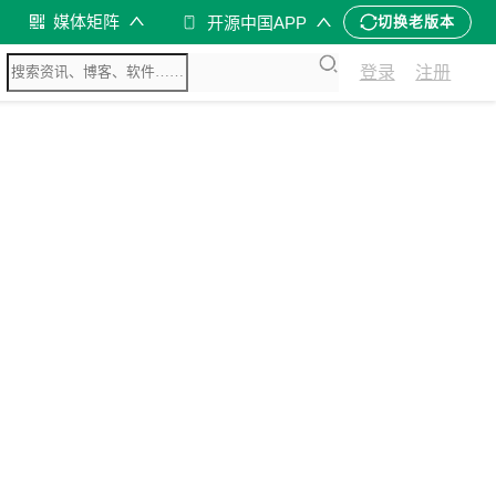
媒体矩阵
开源中国APP
切换老版本
登录
注册