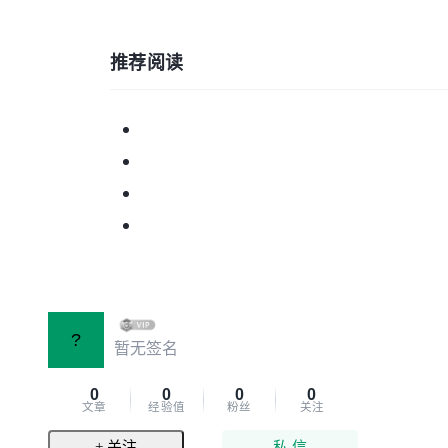
推荐阅读
?
暂无签名
0
0
0
0
文章
经验值
粉丝
关注
+ 关注
私 信