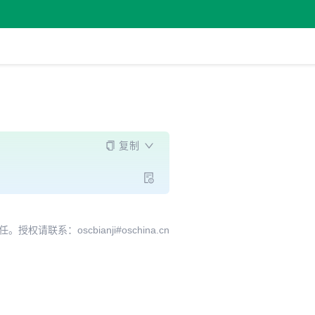
复制
系：oscbianji#oschina.cn