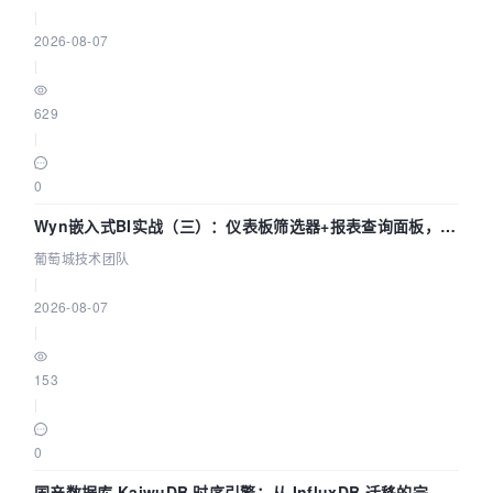
|
2026-08-07
|
629
|
0
Wyn嵌入式BI实战（三）：仪表板筛选器+报表查询面板，参
数联动全闭环
葡萄城技术团队
|
2026-08-07
|
153
|
0
国产数据库 KaiwuDB 时序引擎：从 InfluxDB 迁移的完整