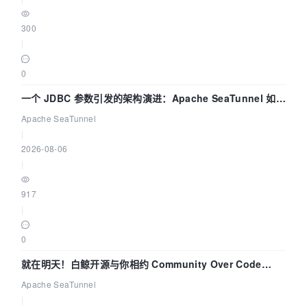
300
|
0
一个 JDBC 参数引发的架构演进：Apache SeaTunnel 如何
解决数据同步中的“定时 Flush”难题
Apache SeaTunnel
|
2026-08-06
|
917
|
0
就在明天！白鲸开源与你相约 Community Over Code
Asia 2026 主题演讲！
Apache SeaTunnel
|