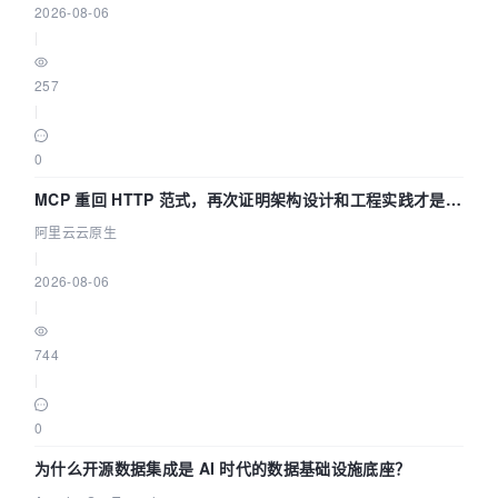
2026-08-06
|
257
|
0
MCP 重回 HTTP 范式，再次证明架构设计和工程实践才是稀
缺资源
阿里云云原生
|
2026-08-06
|
744
|
0
为什么开源数据集成是 AI 时代的数据基础设施底座？