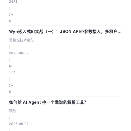
3431
|
0
Wyn嵌入式BI实战（一）：JSON API带参数接入，多租户数
据源配置指南 | 葡萄城技术团队
葡萄城技术团队
|
2026-08-07
|
174
|
0
如何给 AI Agent 挑一个靠谱的解析工具？
颖欣
|
2026-08-07
|