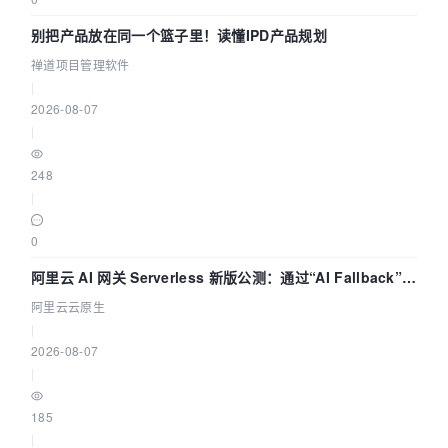
别把产品放在同一个篮子里！读懂IPD产品规划
禅道项目管理软件
|
2026-08-07
|
248
|
0
阿里云 AI 网关 Serverless 新版公测：通过“AI Fallback”与
拓扑可视化构建 AI 流量治理底座
阿里云云原生
|
2026-08-07
|
185
|