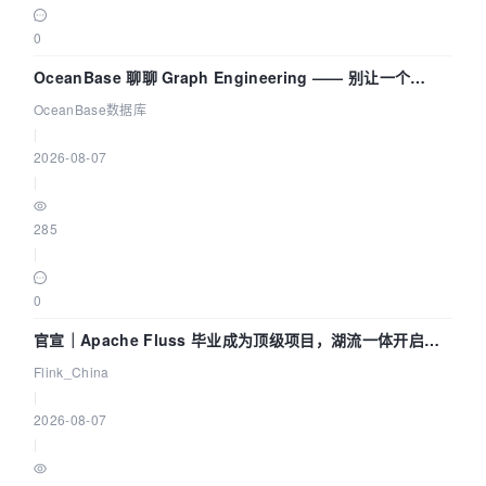
0
OceanBase 聊聊 Graph Engineering —— 别让一个
Agent 既当运动员又
OceanBase数据库
|
2026-08-07
|
285
|
0
官宣｜Apache Fluss 毕业成为顶级项目，湖流一体开启
Agentic Lake 全面实时化时代
Flink_China
|
2026-08-07
|