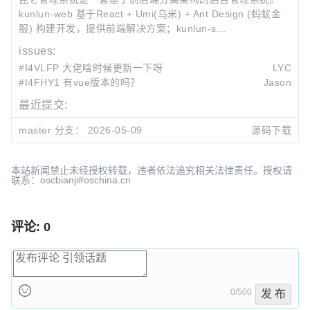
kunlun-web 基于React + Umi(乌米) + Ant Design (蚂蚁金
服) 构建开发，提供前端解决方案；kunlun-s...
issues:
#I4VLFP 大佬啥时候更新一下呀
LYC
#I4FHY1 有vue版本的吗？
Jason
最近提交:
d2b6a0a6
!17
!16
develop分支合并到master
master 分支：
2026-05-09
源码下载
野性心态
2026-05-09 03:23
3e4ec7bb
!16
develop分支合并到master
野性心态
2026-05-09 03:22
本站新闻禁止未经授权转载，违者依法追究相关法律责任。授权请
联系：oscbianji#oschina.cn
554def51
develop分支合并到master
野性心态
2026-05-09 11:20
评论: 0
0/500
发 布