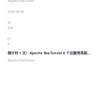
Apache SeaTunnel
|
2026-08-06
|
298
|
0
倒计时 1 天！Apache SeaTunnel 6 个议题将亮相
Community Over Code Asia 2026
Apache SeaTunnel
|
2026-08-06
|
231
|
0