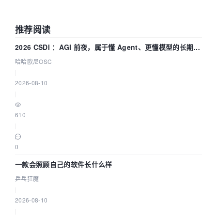
推荐阅读
2026 CSDI ：AGI 前夜，属于懂 Agent、更懂模型的长期深
耕企业
哈哈欧尼OSC
|
2026-08-10
|
610
|
0
一款会照顾自己的软件长什么样
乒乓狂魔
|
2026-08-10
|