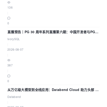
136
|
0
直播预告｜PG 30 周年系列直播第六期：中国开发者与PG内
核——我们改得动吗？我们贡献了什么？
IvorySQL
|
2026-08-07
|
387
|
0
从万亿级大模型到全线应用：Databend Cloud 助力头部 AI
企业构建全链路 Trace 数据管道
Databend
|