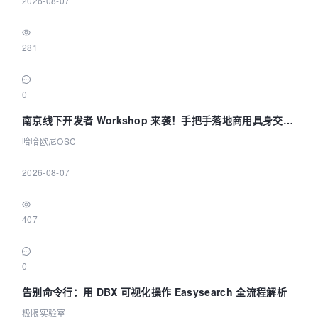
2026-08-07
|
281
|
0
南京线下开发者 Workshop 来袭！手把手落地商用具身交互
智能 Agent 应用
哈哈欧尼OSC
|
2026-08-07
|
407
|
0
告别命令行：用 DBX 可视化操作 Easysearch 全流程解析
极限实验室