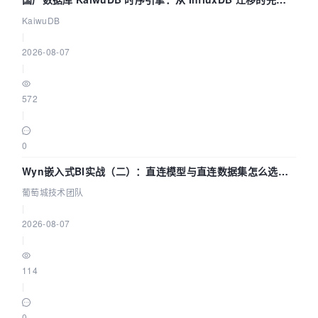
技术路径
KaiwuDB
|
2026-08-07
|
572
|
0
Wyn嵌入式BI实战（二）：直连模型与直连数据集怎么选，
参数为什么不生效？| 葡萄城技术团队
葡萄城技术团队
|
2026-08-07
|
114
|
0