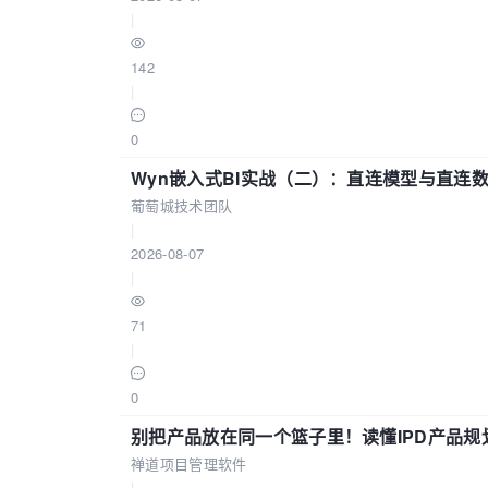
|
142
|
0
Wyn嵌入式BI实战（二）：直连模型与直连
葡萄城技术团队
|
2026-08-07
|
71
|
0
别把产品放在同一个篮子里！读懂IPD产品规
禅道项目管理软件
|