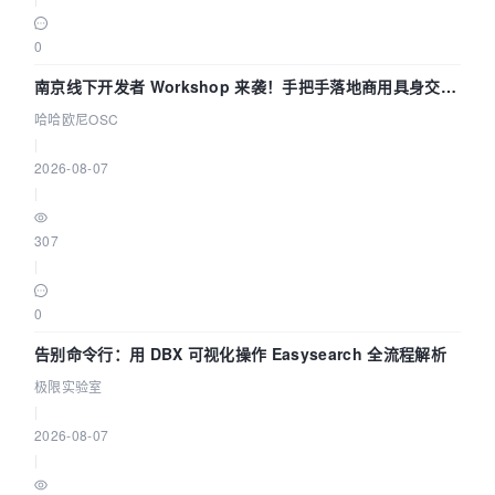
0
南京线下开发者 Workshop 来袭！手把手落地商用具身交互
智能 Agent 应用
哈哈欧尼OSC
|
2026-08-07
|
307
|
0
告别命令行：用 DBX 可视化操作 Easysearch 全流程解析
极限实验室
|
2026-08-07
|