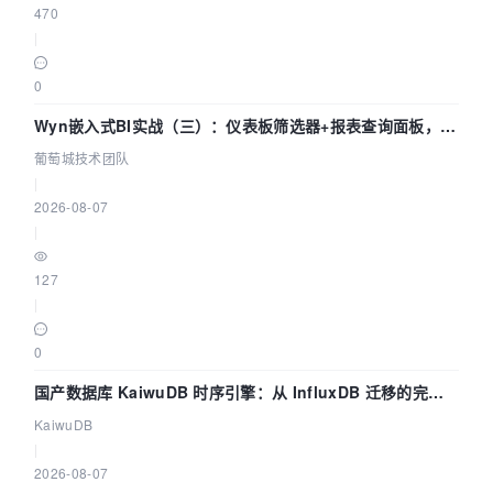
470
|
0
Wyn嵌入式BI实战（三）：仪表板筛选器+报表查询面板，参
数联动全闭环
葡萄城技术团队
|
2026-08-07
|
127
|
0
国产数据库 KaiwuDB 时序引擎：从 InfluxDB 迁移的完整
技术路径
KaiwuDB
|
2026-08-07