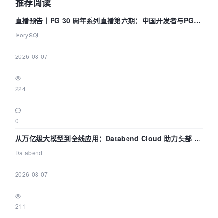
推荐阅读
直播预告｜PG 30 周年系列直播第六期：中国开发者与PG内
核——我们改得动吗？我们贡献了什么？
IvorySQL
|
2026-08-07
|
224
|
0
从万亿级大模型到全线应用：Databend Cloud 助力头部 AI
企业构建全链路 Trace 数据管道
Databend
|
2026-08-07
|
211
|