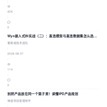
|
426
|
0
Wyn嵌入式BI实战（二）：直连模型与直连数据集怎么选，
参数为什么不生效？| 葡萄城技术团队
葡萄城技术团队
|
2026-08-07
|
114
|
0
别把产品放在同一个篮子里！读懂IPD产品规划
禅道项目管理软件
|