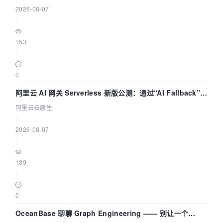
2026-08-07
|
153
|
0
阿里云 AI 网关 Serverless 新版公测：通过“AI Fallback”与
拓扑可视化构建 AI 流量治理底座
阿里云云原生
|
2026-08-07
|
139
|
0
OceanBase 聊聊 Graph Engineering —— 别让一个