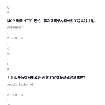
|
0
MCP 重回 HTTP 范式，再次证明架构设计和工程实践才是稀
缺资源
阿里云云原生
|
2026-08-06
|
644
|
0
为什么开源数据集成是 AI 时代的数据基础设施底座？
Apache SeaTunnel
|
2026-08-06
|