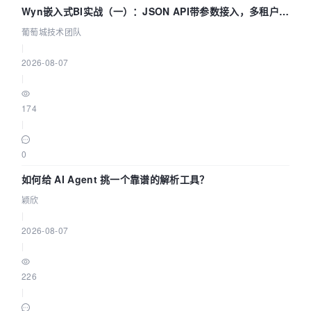
Wyn嵌入式BI实战（一）：JSON API带参数接入，多租户数
据源配置指南 | 葡萄城技术团队
葡萄城技术团队
|
2026-08-07
|
174
|
0
如何给 AI Agent 挑一个靠谱的解析工具？
颖欣
|
2026-08-07
|
226
|