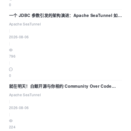
0
一个 JDBC 参数引发的架构演进：Apache SeaTunnel 如何
解决数据同步中的“定时 Flush”难题
Apache SeaTunnel
|
2026-08-06
|
796
|
0
就在明天！白鲸开源与你相约 Community Over Code
Asia 2026 主题演讲！
Apache SeaTunnel
|
2026-08-06
|
224