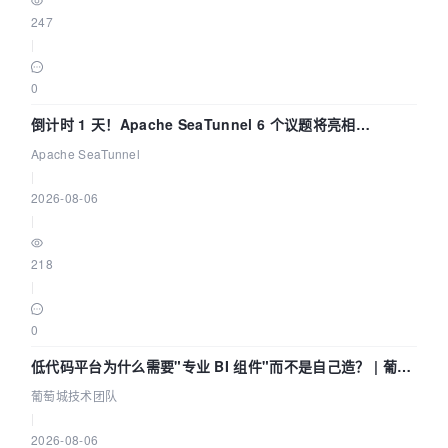
247
|
0
倒计时 1 天！Apache SeaTunnel 6 个议题将亮相
Community Over Code Asia 2026
Apache SeaTunnel
|
2026-08-06
|
218
|
0
低代码平台为什么需要"专业 BI 组件"而不是自己造？ | 葡萄
城技术团队
葡萄城技术团队
|
2026-08-06