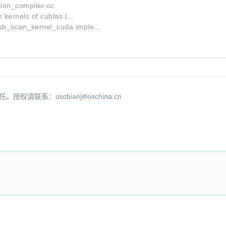
ion_compiler.cc.
kernels of cublas l...
b_scan_kernel_cuda imple...
系：oscbianji#oschina.cn