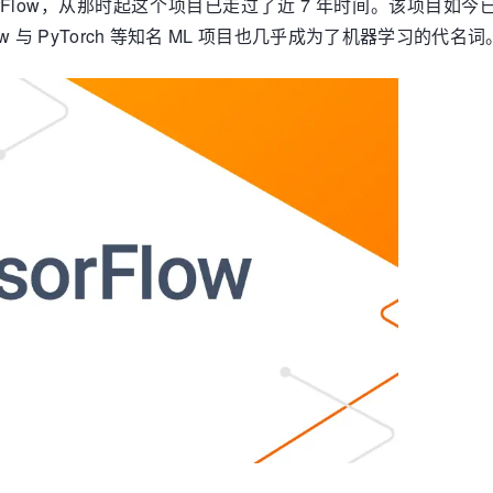
源了 TensorFlow，从那时起这个项目已走过了近 7 年时间。该
w 与 PyTorch 等知名 ML 项目也几乎成为了机器学习的代名词