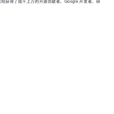
项目如今已经获得了成千上万的开源贡献者、Google 开发者、研
。