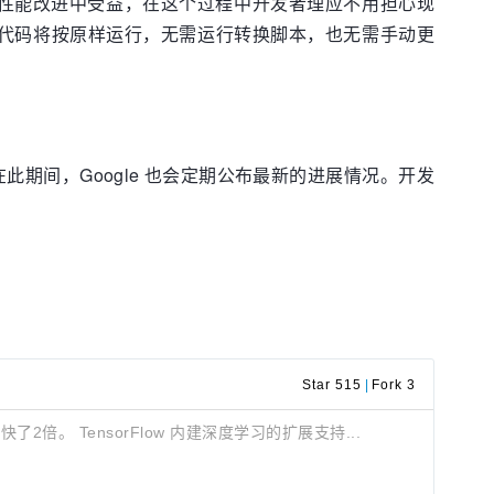
新功能和性能改进中受益，在这个过程中开发者理应不用担心现
low 2 代码将按原样运行，无需运行转换脚本，也无需手动更
本。在此期间，Google 也会定期公布最新的进展情况。开发
Star 515
|
Fork 3
了2倍。 TensorFlow 内建深度学习的扩展支持...