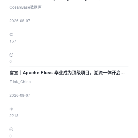
Agent 既当运动员又
OceanBase数据库
|
2026-08-07
|
167
|
0
官宣｜Apache Fluss 毕业成为顶级项目，湖流一体开启
Agentic Lake 全面实时化时代
Flink_China
|
2026-08-07
|
2218
|
0