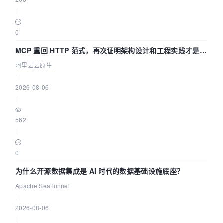
|
0
MCP 重回 HTTP 范式，再次证明架构设计和工程实践才是稀
缺资源
阿里云云原生
|
2026-08-06
|
562
|
0
为什么开源数据集成是 AI 时代的数据基础设施底座？
Apache SeaTunnel
|
2026-08-06
|