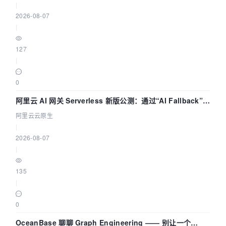
|
2026-08-07
|
127
|
0
阿里云 AI 网关 Serverless 新版公测：通过“AI Fallback”与
拓扑可视化构建 AI 流量治理底座
阿里云云原生
|
2026-08-07
|
135
|
0
OceanBase 聊聊 Graph Engineering —— 别让一个