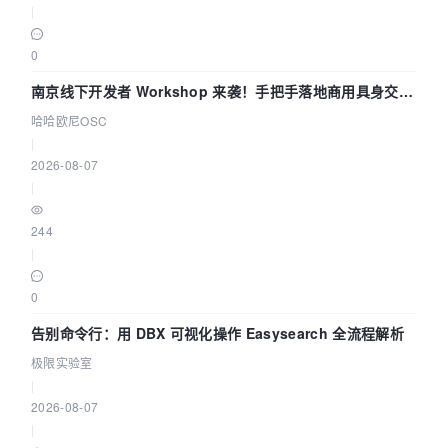
|
0
南京线下开发者 Workshop 来袭！手把手落地商用具身交互
智能 Agent 应用
哈哈欧尼OSC
|
2026-08-07
|
244
|
0
告别命令行：用 DBX 可视化操作 Easysearch 全流程解析
极限实验室
|
2026-08-07
|