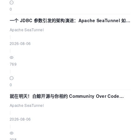
0
一个 JDBC 参数引发的架构演进：Apache SeaTunnel 如何
解决数据同步中的“定时 Flush”难题
Apache SeaTunnel
|
2026-08-06
|
769
|
0
就在明天！白鲸开源与你相约 Community Over Code
Asia 2026 主题演讲！
Apache SeaTunnel
|
2026-08-06
|
208