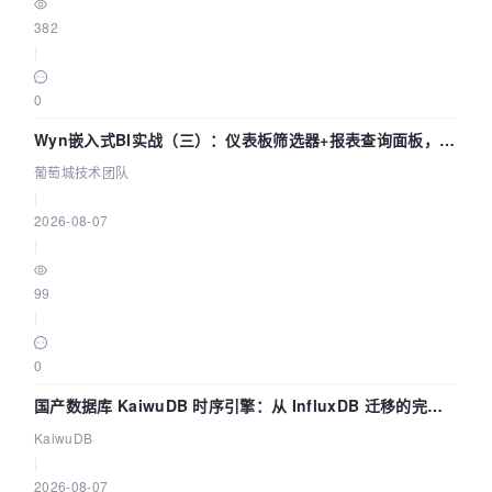
382
|
0
Wyn嵌入式BI实战（三）：仪表板筛选器+报表查询面板，参
数联动全闭环
葡萄城技术团队
|
2026-08-07
|
99
|
0
国产数据库 KaiwuDB 时序引擎：从 InfluxDB 迁移的完整
技术路径
KaiwuDB
|
2026-08-07