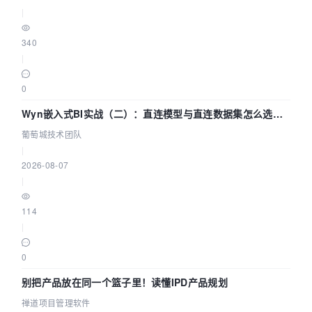
|
340
|
0
Wyn嵌入式BI实战（二）：直连模型与直连数据集怎么选，
参数为什么不生效？| 葡萄城技术团队
葡萄城技术团队
|
2026-08-07
|
114
|
0
别把产品放在同一个篮子里！读懂IPD产品规划
禅道项目管理软件