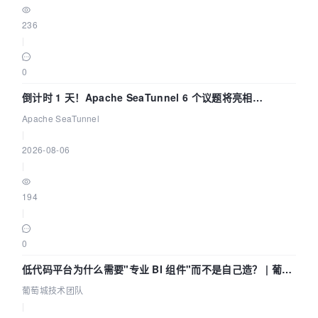
236
|
0
倒计时 1 天！Apache SeaTunnel 6 个议题将亮相
Community Over Code Asia 2026
Apache SeaTunnel
|
2026-08-06
|
194
|
0
低代码平台为什么需要"专业 BI 组件"而不是自己造？ | 葡萄
城技术团队
葡萄城技术团队
|