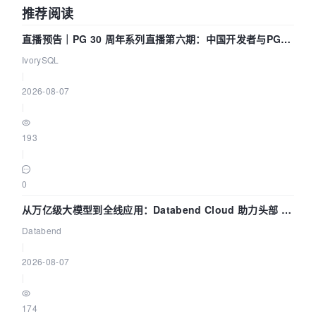
推荐阅读
直播预告｜PG 30 周年系列直播第六期：中国开发者与PG内
核——我们改得动吗？我们贡献了什么？
IvorySQL
|
2026-08-07
|
193
|
0
从万亿级大模型到全线应用：Databend Cloud 助力头部 AI
企业构建全链路 Trace 数据管道
Databend
|
2026-08-07
|
174