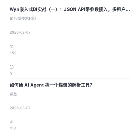
Wyn嵌入式BI实战（一）：JSON API带参数接入，多租户数
据源配置指南 | 葡萄城技术团队
葡萄城技术团队
|
2026-08-07
|
159
|
0
如何给 AI Agent 挑一个靠谱的解析工具？
颖欣
|
2026-08-07
|
215
|