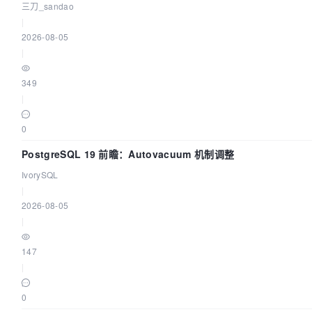
三刀_sandao
|
2026-08-05
|
349
|
0
PostgreSQL 19 前瞻：Autovacuum 机制调整
IvorySQL
|
2026-08-05
|
147
|
0