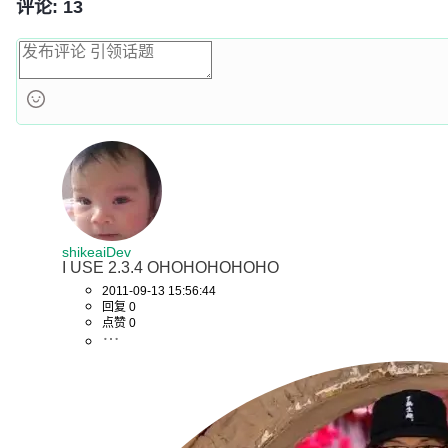
评论: 13
shikeaiDev
I USE 2.3.4 OHOHOHOHOHO
2011-09-13 15:56:44
回复 0
点赞 0