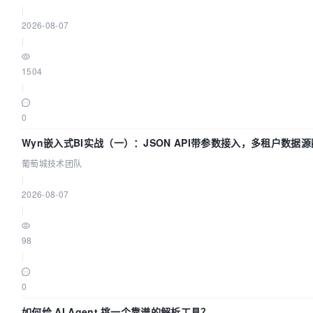
|
2026-08-07
|
1504
|
0
Wyn嵌入式BI实战（一）：JSON API带参数接入，多租户数据源
葡萄城技术团队
葡萄城技术团队
|
2026-08-07
|
98
|
0
如何给 AI Agent 挑一个靠谱的解析工具？