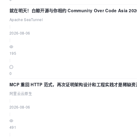
就在明天！白鲸开源与你相约 Community Over Code Asia 20
讲！
Apache SeaTunnel
|
2026-08-06
|
195
|
0
MCP 重回 HTTP 范式，再次证明架构设计和工程实践才是稀缺资
阿里云云原生
|
2026-08-06
|
491
|