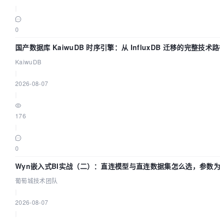
|
0
国产数据库 KaiwuDB 时序引擎：从 InfluxDB 迁移的完整技术
KaiwuDB
|
2026-08-07
|
176
|
0
Wyn嵌入式BI实战（二）：直连模型与直连数据集怎么选，参数
效？| 葡萄城技术团队
葡萄城技术团队
|
2026-08-07
|