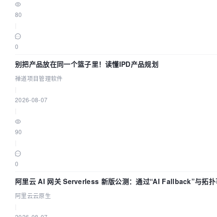
80
|
0
别把产品放在同一个篮子里！读懂IPD产品规划
禅道项目管理软件
|
2026-08-07
|
90
|
0
阿里云 AI 网关 Serverless 新版公测：通过“AI Fallback”与
建 AI 流量治理底座
阿里云云原生
|
2026-08-07