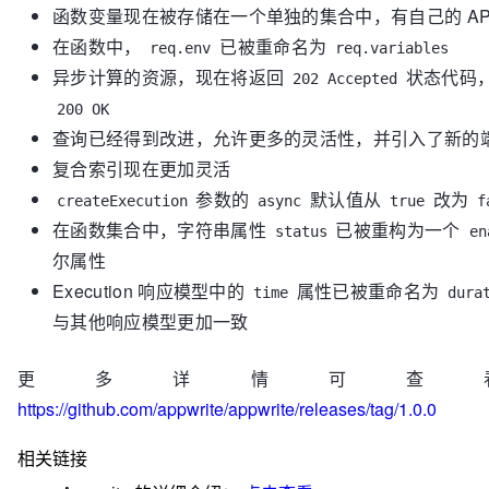
函数变量现在被存储在一个单独的集合中，有自己的 API
在函数中，
已被重命名为
req.env
req.variables
异步计算的资源，现在将返回
状态代码
202 Accepted
200 OK
查询已经得到改进，允许更多的灵活性，并引入了新的
复合索引现在更加灵活
参数的
默认值从
改为
createExecution
async
true
f
在函数集合中，字符串属性
已被重构为一个
status
en
尔属性
Execution 响应模型中的
属性已被重命名为
time
dura
与其他响应模型更加一致
更多详情可查
https://github.com/appwrite/appwrite/releases/tag/1.0.0
相关链接