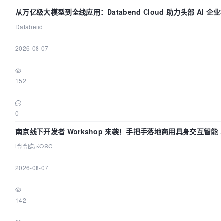
从万亿级大模型到全线应用：Databend Cloud 助力头部 AI 企
路 Trace 数据管道
Databend
|
2026-08-07
|
152
|
0
南京线下开发者 Workshop 来袭！手把手落地商用具身交互智能 A
用
哈哈欧尼OSC
|
2026-08-07
|
142
|