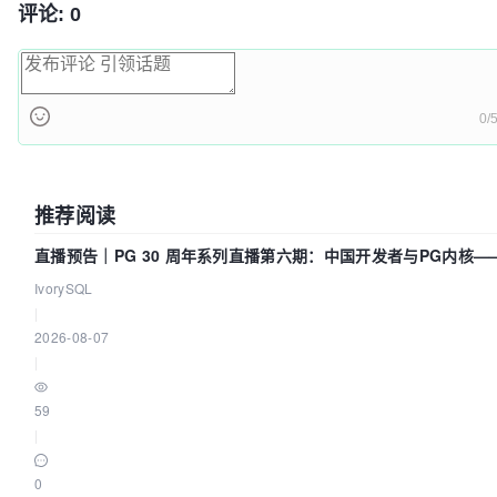
评论: 0
0/
推荐阅读
直播预告｜PG 30 周年系列直播第六期：中国开发者与PG内核—
动吗？我们贡献了什么？
IvorySQL
|
2026-08-07
|
59
|
0