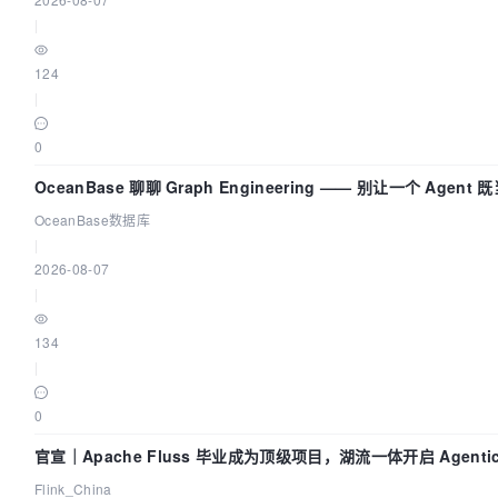
|
124
|
0
OceanBase 聊聊 Graph Engineering —— 别让一个 Agen
OceanBase数据库
|
2026-08-07
|
134
|
0
官宣｜Apache Fluss 毕业成为顶级项目，湖流一体开启 Agentic 
面实时化时代
Flink_China