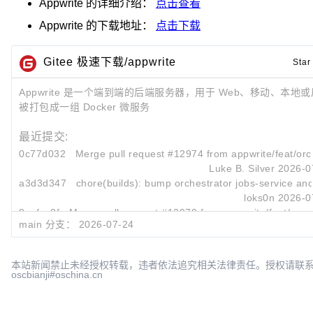
Appwrite
的详细介绍：
点击查看
Appwrite
的下载地址：
点击下载
Gitee 极速下载/appwrite
Star
Appwrite 是一个端到端的后端服务器，用于 Web、移动、本地
被打包成一组 Docker 微服务
最近提交:
0c77d032
Merge pull request #12974 from appwrite/feat/orch
Luke B. Silver
2026-0
a3d3d347
chore(builds): bump orchestrator jobs-service and 
loks0n
2026-0
8cafca0f
Merge pull request #12970 from appwrite/feat/vcs-gi
main 分支：
2026-07-24
Harsh Mahajan
2026-0
本站新闻禁止未经授权转载，违者依法追究相关法律责任。授权请联
oscbianji#oschina.cn