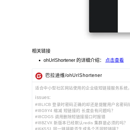
相关链接
ohUrlShortener
的详细介绍：
点击查看
巴拉迪维/ohUrlShortener
适合中小型社区网站使用的企业级短链接服务系统，
issues:
#I8LICB 登录时密码正确的却还是提醒用户名密码
#I8G9Y4 缩减 短链接的 长度会有问题吗？
#I8CDGS 调用删除短链接接口时报错
#I8BZVX 新版本已经默认redis 集群是必须的吗？
#I6K5S1 同一链接能否生成多个不同短链接？