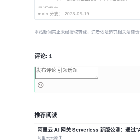
最近提交:
main 分支：
2023-05-19
cf0ec178
README update
51f4c90d
Modify vars.env for docker
48402055
V2 dev (#26)
本站新闻禁止未经授权转载，违者依法追究相关法律责任。授权请联
评论: 1
推荐阅读
阿里云 AI 网关 Serverless 新版公测：通过
阿里云云原生