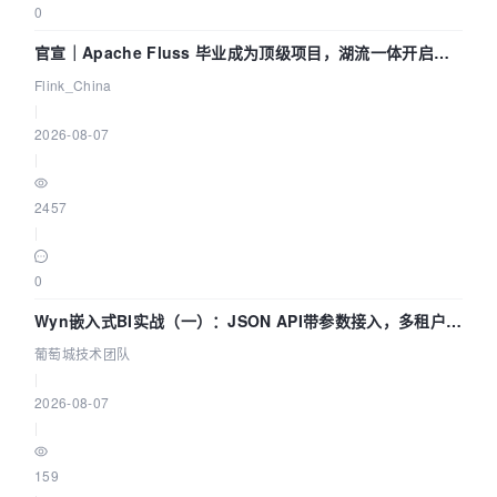
0
官宣｜Apache Fluss 毕业成为顶级项目，湖流一体开启
Agentic Lake 全面实时化时代
Flink_China
|
2026-08-07
|
2457
|
0
Wyn嵌入式BI实战（一）：JSON API带参数接入，多租户数
据源配置指南 | 葡萄城技术团队
葡萄城技术团队
|
2026-08-07
|
159