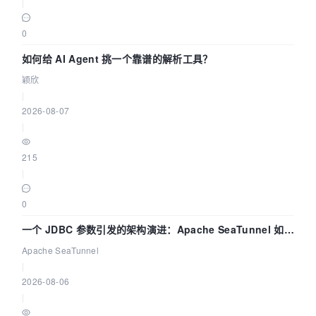
|
0
如何给 AI Agent 挑一个靠谱的解析工具？
颖欣
|
2026-08-07
|
215
|
0
一个 JDBC 参数引发的架构演进：Apache SeaTunnel 如何
解决数据同步中的“定时 Flush”难题
Apache SeaTunnel
|
2026-08-06
|