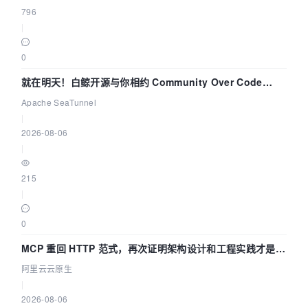
796
|
0
就在明天！白鲸开源与你相约 Community Over Code
Asia 2026 主题演讲！
Apache SeaTunnel
|
2026-08-06
|
215
|
0
MCP 重回 HTTP 范式，再次证明架构设计和工程实践才是稀
缺资源
阿里云云原生
|
2026-08-06