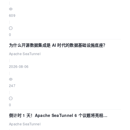
|
609
|
0
为什么开源数据集成是 AI 时代的数据基础设施底座？
Apache SeaTunnel
|
2026-08-06
|
247
|
0
倒计时 1 天！Apache SeaTunnel 6 个议题将亮相
Community Over Code Asia 2026
Apache SeaTunnel