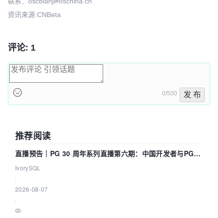
联系：oscbianji#oschina.cn
资讯来源:CNBeta
评论: 1
0/500
发 布
推荐阅读
直播预告｜PG 30 周年系列直播第六期：中国开发者与PG内
核——我们改得动吗？我们贡献了什么？
IvorySQL
|
2026-08-07
|