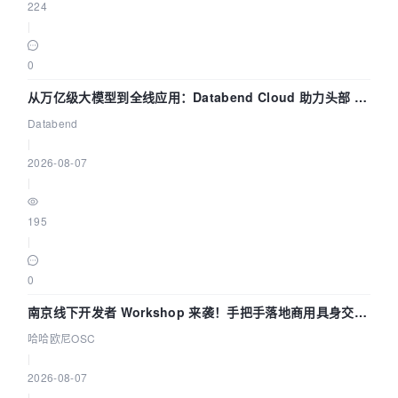
224
|
0
从万亿级大模型到全线应用：Databend Cloud 助力头部 AI
企业构建全链路 Trace 数据管道
Databend
|
2026-08-07
|
195
|
0
南京线下开发者 Workshop 来袭！手把手落地商用具身交互
智能 Agent 应用
哈哈欧尼OSC
|
2026-08-07
|