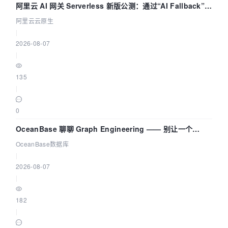
阿里云 AI 网关 Serverless 新版公测：通过“AI Fallback”与
拓扑可视化构建 AI 流量治理底座
阿里云云原生
|
2026-08-07
|
135
|
0
OceanBase 聊聊 Graph Engineering —— 别让一个
Agent 既当运动员又
OceanBase数据库
|
2026-08-07
|
182
|