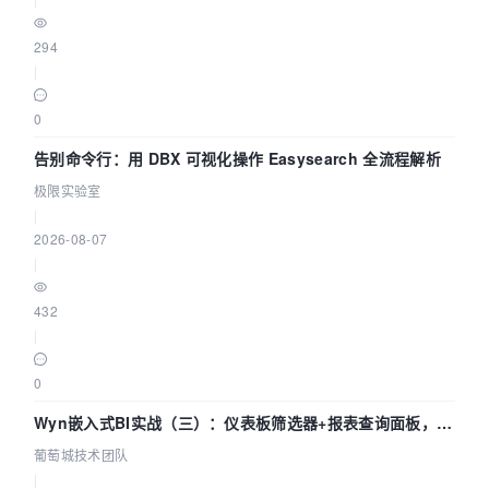
294
|
0
告别命令行：用 DBX 可视化操作 Easysearch 全流程解析
极限实验室
|
2026-08-07
|
432
|
0
Wyn嵌入式BI实战（三）：仪表板筛选器+报表查询面板，参
数联动全闭环
葡萄城技术团队
|