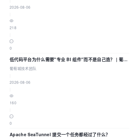
|
2026-08-06
|
218
|
0
低代码平台为什么需要"专业 BI 组件"而不是自己造？ | 葡萄
城技术团队
葡萄城技术团队
|
2026-08-06
|
160
|
0
Apache SeaTunnel 提交一个任务都经过了什么？