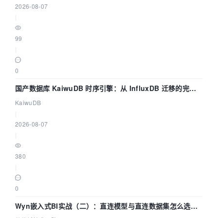
2026-08-07
|
99
|
0
国产数据库 KaiwuDB 时序引擎：从 InfluxDB 迁移的完整
技术路径
KaiwuDB
|
2026-08-07
|
380
|
0
Wyn嵌入式BI实战（二）：直连模型与直连数据集怎么选，